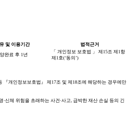
유 및 이용기간
법적근거
「 개인정보 보호법 」 제15조 제1항
양완료 후 1년
제1호(‘동의’)
등 『개인정보보호법』 제17조 및 제18조에 해당하는 경우에만
·신체 위험을 초래하는 사건·사고, 급박한 재산 손실 등의 긴