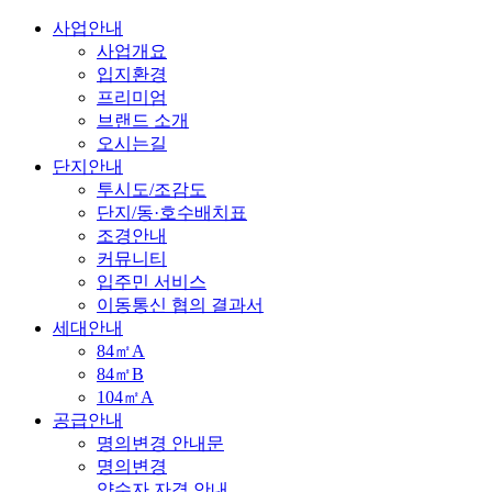
사업안내
사업개요
입지환경
프리미엄
브랜드 소개
오시는길
단지안내
투시도/조감도
단지/동·호수배치표
조경안내
커뮤니티
입주민 서비스
이동통신 협의 결과서
세대안내
84㎡A
84㎡B
104㎡A
공급안내
명의변경 안내문
명의변경
양수자 자격 안내