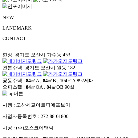
NEW
LANDMARK
CONTACT
현장. 경기도 오산시 가수동 453
견본주택. 경기도 오산시 원동 182
공동주택 :
84
㎡A ,
84
㎡B ,
104
㎡A
897세대
오피스텔 :
84
㎡OA ,
84
㎡OB
90실
시행 :
오산세교아트피에프브이
사업자등록번호 :
272-88-01806
시공 :
(주)포스코이앤씨