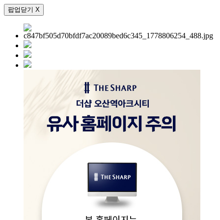
팝업닫기 X