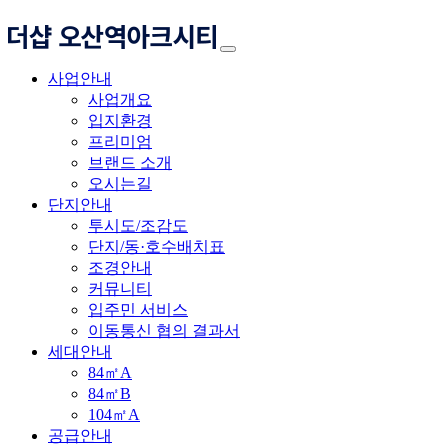
사업안내
사업개요
입지환경
프리미엄
브랜드 소개
오시는길
단지안내
투시도/조감도
단지/동·호수배치표
조경안내
커뮤니티
입주민 서비스
이동통신 협의 결과서
세대안내
84㎡A
84㎡B
104㎡A
공급안내