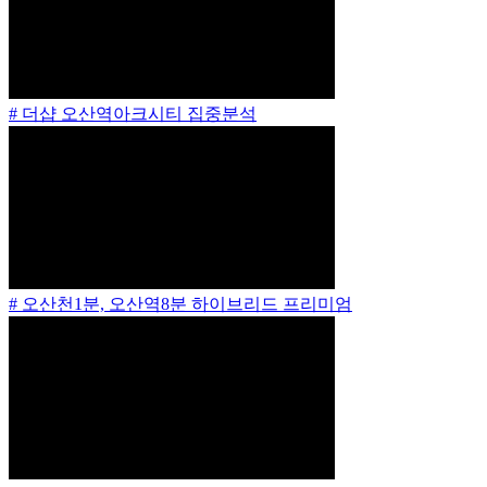
# 더샵 오산역아크시티 집중분석
# 오산천1분, 오산역8분 하이브리드 프리미엄