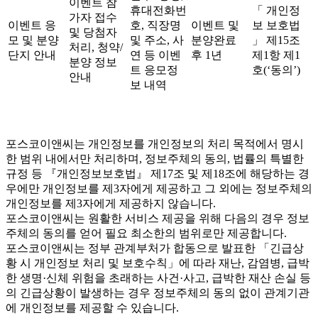
이벤트 참
휴대전화번
「 개인정
가자 접수
이벤트 응
호, 직장명
이벤트 및
보 보호법
및 당첨자
모 및 분양
및 주소, 사
분양완료
」 제15조
처리, 청약/
단지 안내
연 등 이벤
후 1년
제1항 제1
분양 정보
트 응모정
호(‘동의’)
안내
보 내역
포스코이앤씨는 개인정보를 개인정보의 처리 목적에서 명시
한 범위 내에서만 처리하며, 정보주체의 동의, 법률의 특별한
규정 등 『개인정보보호법』 제17조 및 제18조에 해당하는 경
우에만 개인정보를 제3자에게 제공하고 그 외에는 정보주체의
개인정보를 제3자에게 제공하지 않습니다.
포스코이앤씨는 원활한 서비스 제공을 위해 다음의 경우 정보
주체의 동의를 얻어 필요 최소한의 범위로만 제공합니다.
포스코이앤씨는 정부 관계부처가 합동으로 발표한 「긴급상
황 시 개인정보 처리 및 보호수칙」에 따라 재난, 감염병, 급박
한 생명·신체 위험을 초래하는 사건·사고, 급박한 재산 손실 등
의 긴급상황이 발생하는 경우 정보주체의 동의 없이 관계기관
에 개인정보를 제공할 수 있습니다.