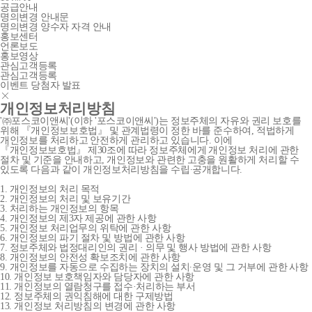
공급안내
명의변경 안내문
명의변경 양수자 자격 안내
홍보센터
언론보도
홍보영상
관심고객등록
관심고객등록
이벤트 당첨자 발표
개인정보처리방침
'㈜포스코이앤씨'(이하 '포스코이앤씨')는 정보주체의 자유와 권리 보호를
위해 『개인정보보호법』 및 관계법령이 정한 바를 준수하여, 적법하게
개인정보를 처리하고 안전하게 관리하고 있습니다. 이에
『개인정보보호법』 제30조에 따라 정보주체에게 개인정보 처리에 관한
절차 및 기준을 안내하고, 개인정보와 관련한 고충을 원활하게 처리할 수
있도록 다음과 같이 개인정보처리방침을 수립∙공개합니다.
1. 개인정보의 처리 목적
2. 개인정보의 처리 및 보유기간
3. 처리하는 개인정보의 항목
4. 개인정보의 제3자 제공에 관한 사항
5. 개인정보 처리업무의 위탁에 관한 사항
6. 개인정보의 파기 절차 및 방법에 관한 사항
7. 정보주체와 법정대리인의 권리 · 의무 및 행사 방법에 관한 사항
8. 개인정보의 안전성 확보조치에 관한 사항
9. 개인정보를 자동으로 수집하는 장치의 설치∙운영 및 그 거부에 관한 사항
10. 개인정보 보호책임자와 담당자에 관한 사항
11. 개인정보의 열람청구를 접수·처리하는 부서
12. 정보주체의 권익침해에 대한 구제방법
13. 개인정보 처리방침의 변경에 관한 사항