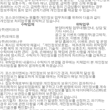
처리 및 보호수칙」에 따라 재난, 감염병, 급박한 생명·신체 위험을
초래하는 사건·사고, 급박한 재산 손실 등의 긴급상황이 발생하는 경우
정보주체의 동의 없이 관계기관에 개인정보를 제공할 수 있습니다.
가. 포스코이앤씨는 원활한 개인정보 업무처리를 위하여 다음과 같이
개인정보 처리업무를 위탁하고 있습니다.
수탁업체
위탁업무
분양마케팅 업무대행(안내, 상담 및
(주)엔티파크
기타 서비스)
광고 및 이벤트 대행업무(광고제작,
(주)포애드원
프로모션, 이벤트 진행)
(주)히어앤나우
분양 홈페이지, 이벤트 관리 및 운영
나. 회사는 위탁계약 체결시 『개인정보보호법』 제26조에 따라 위탁업무
수행 목적 외 개인정보 처리금지, 기술적 · 관리적 보호조치, 재위탁 제한,
수탁자에 대한 관리 · 감독, 손해배상 등 책임에 관한 사항을 계약서 등
문서에 명시하고, 수탁자가 개인정보를 안전하게 처리하는지를 감독하고
있습니다.
다. 위탁업무의 내용이나 수탁자가 변경될 경우에는 지체없이 본 개인정보
처리방침을 통하여 공개하도록 하겠습니다.
가. 포스코이앤씨는 개인정보의 보유기간 경과, 처리목적 달성 등
개인정보가 불필요하게 되었을 때에는 지체없이 해당 개인정보를
파기합니다.
나. 정보주체로부터 동의받은 개인정보의 보유기간이 경과하거나
처리목적이 달성되었음에도 불구하고 다른 법령에 따라 개인정보를 계속
보존하여야 하는 경우에는, 해당 개인정보를 별도의 데이터베이스(DB)로
옮기거나 보관장소를 달리하여 보존합니다.
다. 개인정보의 파기 절차 및 방법은 다음과 같습니다.
o 파기절차 : 회사는 파기 사유가 발생한 개인정보를 선정하고, 파기하는
경우 파기에 관한 사항을 기록 관리하며, 개인정보취급관리자는
파기결과를 확인합니다.