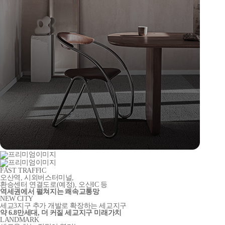
FAST TRAFFIC
오산역, 시외버스터미널,
환승센터 연결도로
(예정)
, 오산IC 등
역세권에서 펼쳐지는 쾌속교통망
NEW CITY
세교3지구 추가 개발로 확장하는 세교지구
약 6.8만세대, 더 커질 세교지구 미래가치
LANDMARK