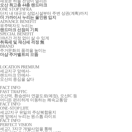
새로운 하늘 전망이 열리는
오산 최고층 44층 랜드마크
ONE STOP INFRA
단지 내 대규모 상업시설부터 주변 상권(계획)까지
더 가까이서 누리는 올인원 입지
ADVANCE BENEFIT
유주택자도 누리는
랜드마크 선점의 기회
SPECIAL BENEFIT
10년간 걱정 없이 살 수 있게
취득세 및 재산세 걱정 無
BRAND
주거문화의 품격을 높이는
더샵 주거벨트의 으뜸
LOCATION PREMIUM
세교지구 앞에서-
랜드마크 안에서-
오산의 중심을 살다
FACT INFO
FAST TRAFFIC
오산역, 환승센터 연결도로(예정), 오산IC 등
어디든 편리하게 이동하는 쾌속교통망
FACT INFO
ONE-STOP LIFE
세교2지구 유일의 주상복합용지
맨 앞에서 누리는 원스톱 라이프
FACT INFO
PERFECT VISION
세교2, 3지구 개발사업을 통해