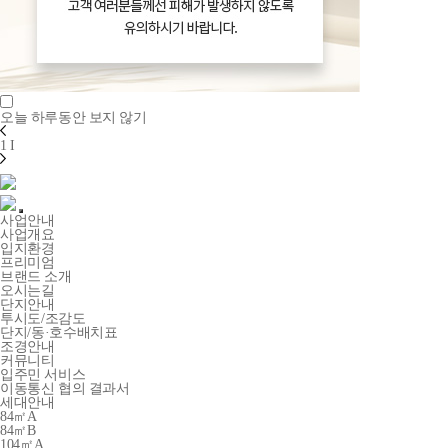
오늘 하루동안 보지 않기
1
I
사업안내
사업개요
입지환경
프리미엄
브랜드 소개
오시는길
단지안내
투시도/조감도
단지/동·호수배치표
조경안내
커뮤니티
입주민 서비스
이동통신 협의 결과서
세대안내
84㎡A
84㎡B
104㎡A