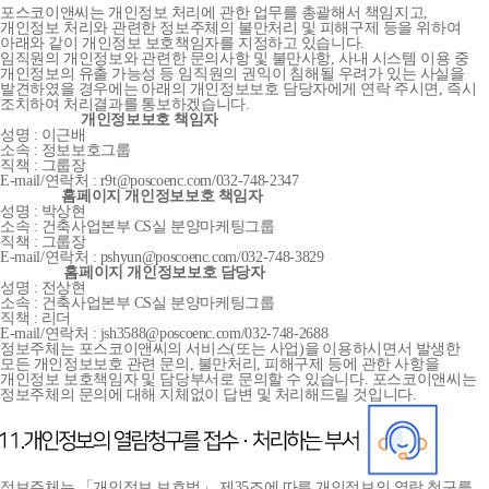
포스코이앤씨는 개인정보 처리에 관한 업무를 총괄해서 책임지고,
개인정보 처리와 관련한 정보주체의 불만처리 및 피해구제 등을 위하여
아래와 같이 개인정보 보호책임자를 지정하고 있습니다.
임직원의 개인정보와 관련한 문의사항 및 불만사항, 사내 시스템 이용 중
개인정보의 유출 가능성 등 임직원의 권익이 침해될 우려가 있는 사실을
발견하였을 경우에는 아래의 개인정보보호 담당자에게 연락 주시면, 즉시
조치하여 처리결과를 통보하겠습니다.
개인정보보호 책임자
성명 : 이근배
소속 : 정보보호그룹
직책 : 그룹장
E-mail/연락처 : r9t@poscoenc.com/032-748-2347
홈페이지 개인정보보호 책임자
성명 : 박상현
소속 : 건축사업본부 CS실 분양마케팅그룹
직책 : 그룹장
E-mail/연락처 : pshyun@poscoenc.com/032-748-3829
홈페이지 개인정보보호 담당자
성명 : 전상현
소속 : 건축사업본부 CS실 분양마케팅그룹
직책 : 리더
E-mail/연락처 : jsh3588@poscoenc.com/032-748-2688
정보주체는 포스코이앤씨의 서비스(또는 사업)을 이용하시면서 발생한
모든 개인정보보호 관련 문의, 불만처리, 피해구제 등에 관한 사항을
개인정보 보호책임자 및 담당부서로 문의할 수 있습니다. 포스코이앤씨는
정보주체의 문의에 대해 지체없이 답변 및 처리해드릴 것입니다.
정보주체는 「개인정보 보호법」 제35조에 따른 개인정보의 열람 청구를