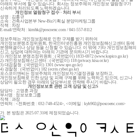
아래의 부서에 할 수 있습니다. 회사는 정보주체의 개인정보 열람청구가
신속하게 처리되도록 노력하겠습니다.
개인정보 열람청구 접수 · 처리 부서
성명 : 김홍규
소속 : 건축사업본부 New-Biz기획실 분양마케팅그룹
직책 : 차장
E-mail/연락처 : kimhk@poscoenc.com / 041-557-8112
정보주체는 개인정보침해로 인한 구제를 받기 위하여
개인정보분쟁조정위원회, 한국인터넷진흥원 개인정보침해신고센터 등에
분쟁해결이나 상담 등을 신청할 수 있습니다. 이 밖에 기타 개인정보침해의
신고, 상담에 대하여는 아래의 기관에 문의하시기 바랍니다.
1) 개인정보 분쟁조정위원회 : (국번없이) 1833-6972 (www.kopico.go.kr)
2) 개인정보침해신고센터 : (국번없이) 118 (privacy.kisa.or.kr)
3) 대검찰청 : (국번없이) 1301 (www.spo.go.kr)
4) 경찰청 : (국번없이) 182 (ecrm.cyber.go.kr)
포스코이앤씨는 정보주체의 개인정보자기결정권을 보장하고,
개인정보침해로 인한 상담 및 피해 구제를 위해 노력하고 있으며, 신고나
상담이 필요한 경우 아래의 담당부서로 연락해 주시기 바랍니다.
개인정보보호 관련 고객 상담 및 신고S
담당자 : 고영훈 과장
부서명 : 정보보호그룹
직책 : 과장
연락처 : <전화번호 : 032-748-4524>, <이메일 : kyh902@poscoenc.com>
가. 본 방침은 2025.07.31에 제정되었습니다.