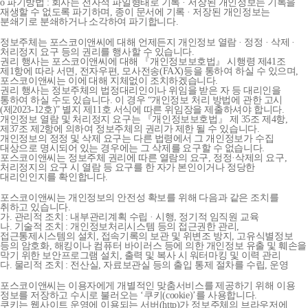
o 파기방법 : 회사는 전자적 파일형태로 기록 · 저장된 개인정보는 기록을
재생할 수 없도록 파기하며, 종이 문서에 기록 · 저장된 개인정보는
분쇄기로 분쇄하거나 소각하여 파기합니다.
정보주체는 포스코이앤씨에 대해 언제든지 개인정보 열람 · 정정 · 삭제 ·
처리정지 요구 등의 권리를 행사할 수 있습니다.
권리 행사는 포스코이앤씨에 대해 『개인정보보호법』 시행령 제41조
제1항에 따라 서면, 전자우편, 모사전송(FAX)등을 통하여 하실 수 있으며,
포스코이앤씨는 이에 대해 지체없이 조치하겠습니다.
권리 행사는 정보주체의 법정대리인이나 위임을 받은 자 등 대리인을
통하여 하실 수도 있습니다. 이 경우 “개인정보 처리 방법에 관한 고시
(제2023-12호)” 별지 제11호 서식에 따른 위임장을 제출하셔야 합니다.
개인정보 열람 및 처리정지 요구는 『개인정보보호법』 제 35조 제4항,
제37조 제2항에 의하여 정보주체의 권리가 제한 될 수 있습니다.
개인정보의 정정 및 삭제 요구는 다른 법령에서 그 개인정보가 수집
대상으로 명시되어 있는 경우에는 그 삭제를 요구할 수 없습니다.
포스코이앤씨는 정보주체 권리에 따른 열람의 요구, 정정·삭제의 요구,
처리정지의 요구 시 열람 등 요구를 한 자가 본인이거나 정당한
대리인인지를 확인합니다.
포스코이앤씨는 개인정보의 안전성 확보를 위해 다음과 같은 조치를
취하고 있습니다.
가. 관리적 조치 : 내부관리계획 수립 · 시행, 정기적 임직원 교육
나. 기술적 조치 : 개인정보처리시스템 등의 접근권한 관리,
접근통제시스템의 설치, 접속기록의 보관 및 위변조 방지, 고유식별정보
등의 암호화, 해킹이나 컴퓨터 바이러스 등에 의한 개인정보 유출 및 훼손을
막기 위한 보안프로그램 설치, 출력 및 복사 시 워터마킹 및 이력 관리
다. 물리적 조치 : 전산실, 자료보관실 등의 출입 통제 절차를 수립, 운영
포스코이앤씨는 이용자에게 개별적인 맞춤서비스를 제공하기 위해 이용
정보를 저장하고 수시로 불러오는 ‘쿠키(cookie)’를 사용합니다.
쿠키는 웹사이트 운영에 이용되는 서버(http)가 정보주체의 브라우저에