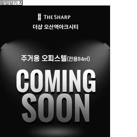
팝업닫기 X