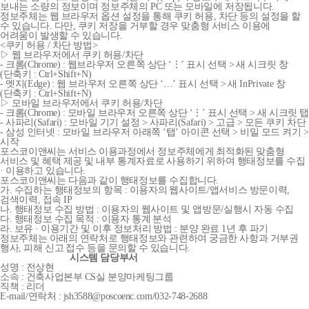
보내는 소량의 정보이며 정보주체의 PC 또는 모바일에 저장됩니다.
정보주체는 웹 브라우저 옵션 설정을 통해 쿠키 허용, 차단 등의 설정을 할
수 있습니다. 다만, 쿠키 저장을 거부할 경우 맞춤형 서비스 이용에
어려움이 발생할 수 있습니다.
<쿠키 허용 / 차단 방법>
▷ 웹 브라우저에서 쿠키 허용/차단
- 크롬(Chrome) : 웹브라우저 오른쪽 상단 ‘⋮’ 표시 선택 > 새 시크릿 창
(단축키 : Ctrl+Shift+N)
- 엣지(Edge) : 웹 브라우저 오른쪽 상단 ‘…’ 표시 선택 > 새 InPrivate 창
(단축키 : Ctrl+Shift+N)
▷ 모바일 브라우저에서 쿠키 허용/차단
- 크롬(Chrome) : 모바일 브라우저 오른쪽 상단 ‘⋮’ 표시 선택 > 새 시크릿 탭
- 사파리(Safari) : 모바일 기기 설정 > 사파리(Safari) > 고급 > 모든 쿠키 차단
- 삼성 인터넷 : 모바일 브라우저 아래쪽 ‘탭’ 아이콘 선택 > 비밀 모드 켜기 >
시작
포스코이앤씨는 서비스 이용과정에서 정보주체에게 최적화된 맞춤형
서비스 및 혜택 제공 및 내부 통계자료로 사용하기 위하여 행태정보를 수집
· 이용하고 있습니다.
포스코이앤씨는 다음과 같이 행태정보를 수집합니다.
가. 수집하는 행태정보의 항목 : 이용자의 웹사이트/앱서비스 방문이력,
검색이력, 접속 IP
나. 행태정보 수집 방법 : 이용자의 웹사이트 및 앱방문/실행시 자동 수집
다. 행태정보 수집 목적 : 이용자 통계 분석
라. 보유 · 이용기간 및 이후 정보처리 방법 : 분양 완료 1년 후 파기
정보주체는 아래의 연락처로 행태정보와 관련하여 궁금한 사항과 거부권
행사, 피해 신고 접수 등을 문의할 수 있습니다.
시스템 담당부서
성명 : 전상현
소속 : 건축사업본부 CS실 분양마케팅그룹
직책 : 리더
E-mail/연락처 : jsh3588@poscoenc.com/032-748-2688