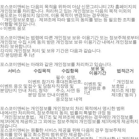
포스코이앤씨는 다음의 목적을 위하여 더샵 신문그리니티 2차 홈페이지의
개인정보를 처리합니다. 처리하고 있는 개인정보는 다음의 목적 이외의
용도로는 이용되지 않으며, 이용 목적이 변경되는 경우에는
『개인정보보호법』 제18조에 따라 별도의 동의를 받는 등 필요한 조치를
이행할 예정입니다.
○ 이벤트 응모
포스코이앤씨는 법령에 따른 개인정보 보유·이용기간 또는 정보주체로부터
개인정보 수집 시에 동의 받은 개인정보 보유·이용기간 내에서 개인정보를
처리·보유합니다.
각각의 개인정보 처리 및 보유 기간은 다음과 같습니다.
① 분양완료 후 1년
포스코이앤씨는 아래와 같은 개인정보를 처리하고 있습니다.
보유 및
서비스
수집목적
수집항목
법적근거
이용기간
필수: 성명,
이벤트 참가자
휴대전화번호,
「 개인정보
이벤트 및
이벤트 응모 및
접수 및 당첨자
직장명 및
보호법 」
분양완료 후
분양단지 안내
처리, 청약/
주소, 사연 등
제15조 제1항
1년
분양 정보 안내
이벤트
제1호(‘동의’)
응모정보 내역
포스코이앤씨는 개인정보를 개인정보의 처리 목적에서 명시한 범위
내에서만 처리하며, 정보주체의 동의, 법률의 특별한 규정 등
『개인정보보호법』 제17조 및 제18조에 해당하는 경우에만 개인정보를
제3자에게 제공하고 그 외에는 정보주체의 개인정보를 제3자에게 제공하지
않습니다.
포스코이앤씨는 원활한 서비스 제공을 위해 다음의 경우 정보주체의
동의를 얻어 필요 최소한의 범위로만 제공합니다.
포스코이앤씨는 정부 관계부처가 합동으로 발표한 「긴급상황 시 개인정보