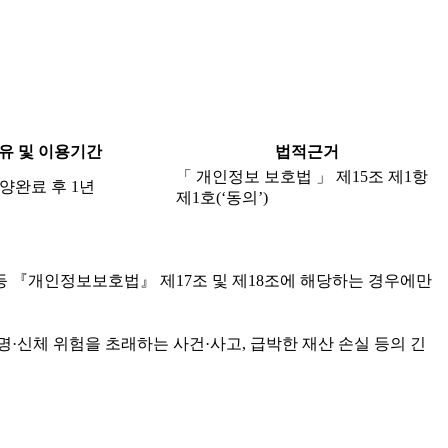
유 및 이용기간
법적근거
「 개인정보 보호법 」 제15조 제1항
양완료 후 1년
제1호(‘동의’)
등 『개인정보보호법』 제17조 및 제18조에 해당하는 경우에만
·신체 위험을 초래하는 사건·사고, 급박한 재산 손실 등의 긴