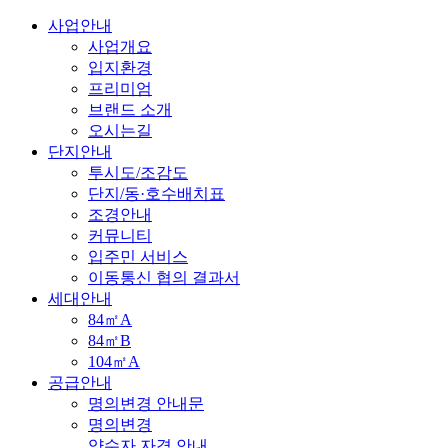
사업안내
사업개요
입지환경
프리미엄
브랜드 소개
오시는길
단지안내
투시도/조감도
단지/동·호수배치표
조경안내
커뮤니티
입주민 서비스
이동통신 협의 결과서
세대안내
84㎡A
84㎡B
104㎡A
공급안내
명의변경 안내문
명의변경
양수자 자격 안내