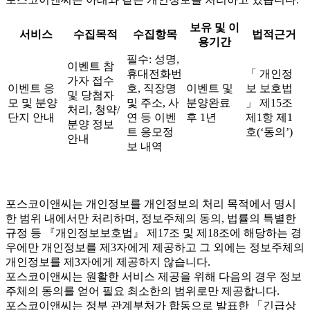
보유 및 이
서비스
수집목적
수집항목
법적근거
용기간
필수: 성명,
이벤트 참
휴대전화번
「 개인정
가자 접수
이벤트 응
호, 직장명
이벤트 및
보 보호법
및 당첨자
모 및 분양
및 주소, 사
분양완료
」 제15조
처리, 청약/
단지 안내
연 등 이벤
후 1년
제1항 제1
분양 정보
트 응모정
호(‘동의’)
안내
보 내역
포스코이앤씨는 개인정보를 개인정보의 처리 목적에서 명시
한 범위 내에서만 처리하며, 정보주체의 동의, 법률의 특별한
규정 등 『개인정보보호법』 제17조 및 제18조에 해당하는 경
우에만 개인정보를 제3자에게 제공하고 그 외에는 정보주체의
개인정보를 제3자에게 제공하지 않습니다.
포스코이앤씨는 원활한 서비스 제공을 위해 다음의 경우 정보
주체의 동의를 얻어 필요 최소한의 범위로만 제공합니다.
포스코이앤씨는 정부 관계부처가 합동으로 발표한 「긴급상