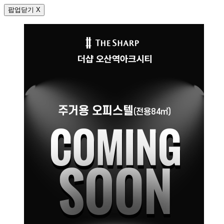
팝업닫기 X