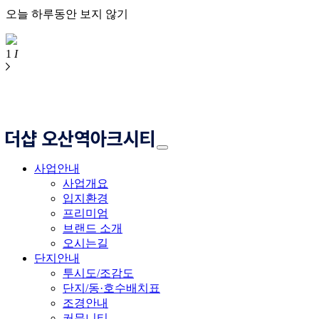
오늘 하루동안 보지 않기
1
I
사업안내
사업개요
입지환경
프리미엄
브랜드 소개
오시는길
단지안내
투시도/조감도
단지/동·호수배치표
조경안내
커뮤니티