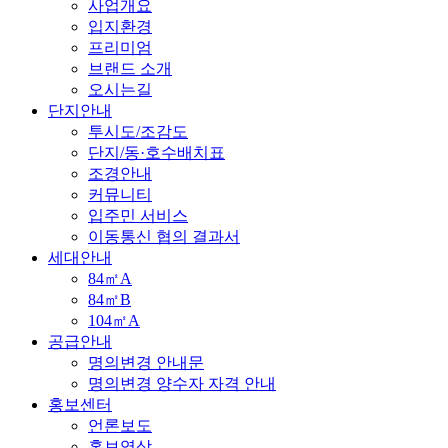
사업개요
입지환경
프리미엄
브랜드 소개
오시는길
단지안내
투시도/조감도
단지/동·호수배치표
조경안내
커뮤니티
입주민 서비스
이동통신 협의 결과서
세대안내
84㎡A
84㎡B
104㎡A
공급안내
명의변경 안내문
명의변경 양수자 자격 안내
홍보센터
언론보도
홍보영상