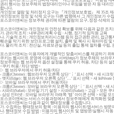
권리 행사는 정보주체의 법정대리인이나 위임을 받은 자 등 대리인을 통
합니다.
개인정보 열람 및 처리정지 요구는 『개인정보보호법』 제 35조 제4
개인정보의 정정 및 삭제 요구는 다른 법령에서 그 개인정보가 수집
포스코이앤씨는 정보주체 권리에 따른 열람의 요구, 정정·삭제의 요
포스코이앤씨는 개인정보의 안전성 확보를 위해 다음과 같은 조치
가. 관리적 조치 : 내부관리계획 수립 · 시행, 정기적 임직원 교육
나. 기술적 조치 : 개인정보처리시스템 등의 접근권한 관리, 접근
훼손을 막기 위한 보안프로그램 설치, 출력 및 복사 시 워터마킹 및
다. 물리적 조치 : 전산실, 자료보관실 등의 출입 통제 절차를 수립,
포스코이앤씨는 이용자에게 개별적인 맞춤서비스를 제공하기 위해 이용
쿠키는 웹사이트 운영에 이용되는 서버(http)가 정보주체의 브라
정보주체는 웹 브라우저 옵션 설정을 통해 쿠키 허용, 차단 등의 설
<쿠키 허용 / 차단 방법>
▷ 웹 브라우저에서 쿠키 허용/차단
- 크롬(Chrome) : 웹브라우저 오른쪽 상단 ‘⋮’ 표시 선택 > 새 시크릿 창 (
- 엣지(Edge) : 웹 브라우저 오른쪽 상단 ‘…’ 표시 선택 > 새 InPrivate 창 
▷ 모바일 브라우저에서 쿠키 허용/차단
- 크롬(Chrome) : 모바일 브라우저 오른쪽 상단 ‘⋮’ 표시 선택 > 새
- 사파리(Safari) : 모바일 기기 설정 > 사파리(Safari) > 고급 > 모든 
- 삼성 인터넷 : 모바일 브라우저 아래쪽 ‘탭’ 아이콘 선택 > 비밀 모
포스코이앤씨는 서비스 이용과정에서 정보주체에게 최적화된 맞춤형 
포스코이앤씨는 다음과 같이 행태정보를 수집합니다.
가. 수집하는 행태정보의 항목 : 이용자의 웹사이트/앱서비스 방문이력
나. 행태정보 수집 방법 : 이용자의 웹사이트 및 앱방문/실행시 자동