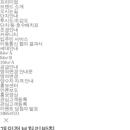
프리미엄
브랜드 소개
오시는길
단지안내
투시도/조감도
단지/동·호수배치표
조경안내
커뮤니티
입주민 서비스
이동통신 협의 결과서
세대안내
84㎡A
84㎡B
104㎡A
공급안내
명의변경 안내문
명의변경
양수자 자격 안내
홍보센터
언론보도
홍보영상
관심고객등록
관심고객등록
이벤트 당첨자 발표
1866-0533
개인정보처리방침