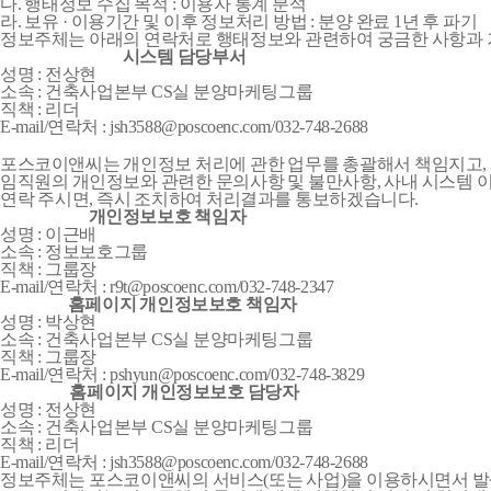
다. 행태정보 수집 목적 : 이용자 통계 분석
라. 보유 · 이용기간 및 이후 정보처리 방법 : 분양 완료 1년 후 파기
정보주체는 아래의 연락처로 행태정보와 관련하여 궁금한 사항과 거부
시스템 담당부서
성명 : 전상현
소속 : 건축사업본부 CS실 분양마케팅그룹
직책 : 리더
E-mail/연락처 : jsh3588@poscoenc.com/032-748-2688
포스코이앤씨는 개인정보 처리에 관한 업무를 총괄해서 책임지고,
임직원의 개인정보와 관련한 문의사항 및 불만사항, 사내 시스템 
연락 주시면, 즉시 조치하여 처리결과를 통보하겠습니다.
개인정보보호 책임자
성명 : 이근배
소속 : 정보보호그룹
직책 : 그룹장
E-mail/연락처 : r9t@poscoenc.com/032-748-2347
홈페이지 개인정보보호 책임자
성명 : 박상현
소속 : 건축사업본부 CS실 분양마케팅그룹
직책 : 그룹장
E-mail/연락처 : pshyun@poscoenc.com/032-748-3829
홈페이지 개인정보보호 담당자
성명 : 전상현
소속 : 건축사업본부 CS실 분양마케팅그룹
직책 : 리더
E-mail/연락처 : jsh3588@poscoenc.com/032-748-2688
정보주체는 포스코이앤씨의 서비스(또는 사업)을 이용하시면서 발생