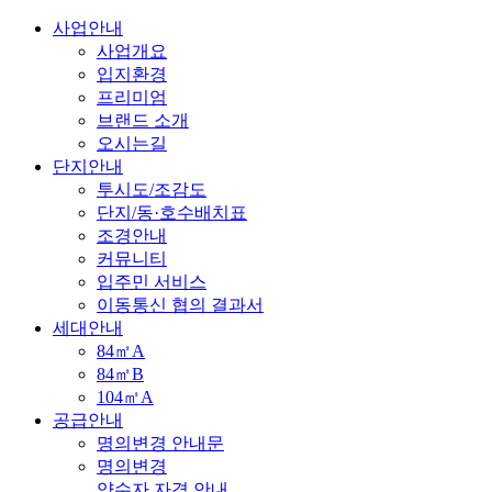
사업안내
사업개요
입지환경
프리미엄
브랜드 소개
오시는길
단지안내
투시도/조감도
단지/동·호수배치표
조경안내
커뮤니티
입주민 서비스
이동통신 협의 결과서
세대안내
84㎡A
84㎡B
104㎡A
공급안내
명의변경 안내문
명의변경
양수자 자격 안내