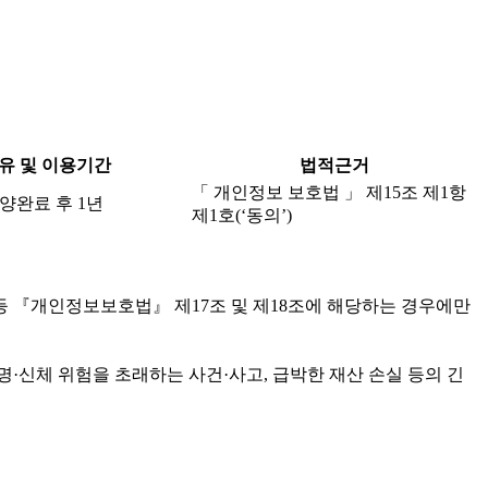
유 및 이용기간
법적근거
「 개인정보 보호법 」 제15조 제1항
양완료 후 1년
제1호(‘동의’)
등 『개인정보보호법』 제17조 및 제18조에 해당하는 경우에만
·신체 위험을 초래하는 사건·사고, 급박한 재산 손실 등의 긴