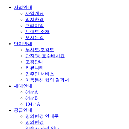
사업안내
사업개요
입지환경
프리미엄
브랜드 소개
오시는길
단지안내
투시도/조감도
단지/동·호수배치표
조경안내
커뮤니티
입주민 서비스
이동통신 협의 결과서
세대안내
84㎡A
84㎡B
104㎡A
공급안내
명의변경 안내문
명의변경
양수자 자격 안내