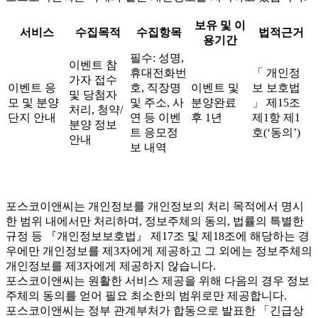
보유 및 이
서비스
수집목적
수집항목
법적근거
용기간
필수: 성명,
이벤트 참
휴대전화번
「 개인정
가자 접수
이벤트 응
호, 직장명
이벤트 및
보 보호법
및 당첨자
모 및 분양
및 주소, 사
분양완료
」 제15조
처리, 청약/
단지 안내
연 등 이벤
후 1년
제1항 제1
분양 정보
트 응모정
호(‘동의’)
안내
보 내역
포스코이앤씨는 개인정보를 개인정보의 처리 목적에서 명시
한 범위 내에서만 처리하며, 정보주체의 동의, 법률의 특별한
규정 등 『개인정보보호법』 제17조 및 제18조에 해당하는 경
우에만 개인정보를 제3자에게 제공하고 그 외에는 정보주체의
개인정보를 제3자에게 제공하지 않습니다.
포스코이앤씨는 원활한 서비스 제공을 위해 다음의 경우 정보
주체의 동의를 얻어 필요 최소한의 범위로만 제공합니다.
포스코이앤씨는 정부 관계부처가 합동으로 발표한 「긴급상