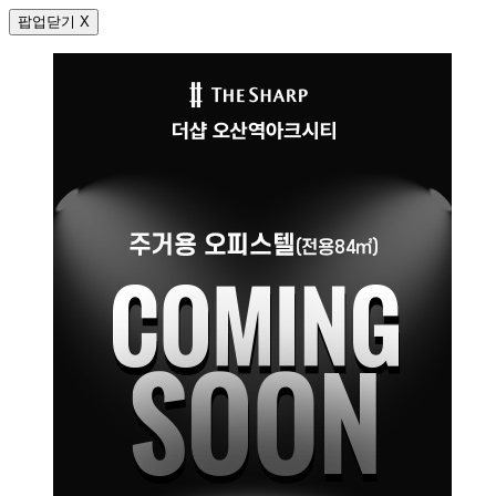
팝업닫기 X