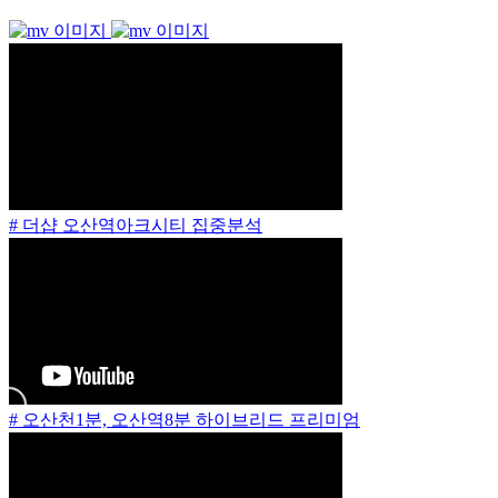
# 더샵 오산역아크시티 집중분석
# 오산천1분, 오산역8분 하이브리드 프리미엄