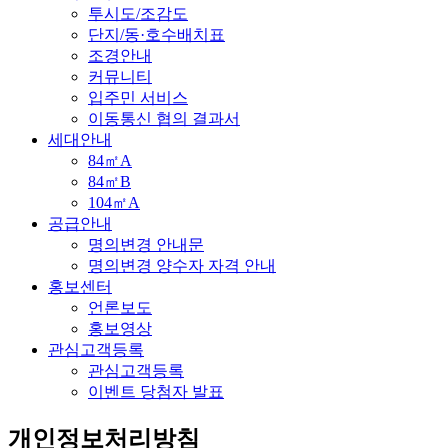
투시도/조감도
단지/동·호수배치표
조경안내
커뮤니티
입주민 서비스
이동통신 협의 결과서
세대안내
84㎡A
84㎡B
104㎡A
공급안내
명의변경 안내문
명의변경 양수자 자격 안내
홍보센터
언론보도
홍보영상
관심고객등록
관심고객등록
이벤트 당첨자 발표
개인정보처리방침