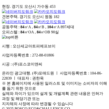
현장. 경기도 오산시 가수동 453
견본주택. 경기도 오산시 원동 182
공동주택 :
84
㎡A ,
84
㎡B ,
104
㎡A
897세대
오피스텔 :
84
㎡OA ,
84
㎡OB
90실
시행 :
오산세교아트피에프브이
사업자등록번호 :
272-88-01806
시공 :
(주)포스코이앤씨
온라인 광고대행. (주)포애드원 ㅣ 사업자등록번호 : 104-86-
22839 ㅣ 대표자 : 권한욱
※ 본 홈페이지에 사용된 일러스트 및 이미지는 소비자의 이해
를 돕기 위한 것으로
실제와 차이가 있으며 설계 및 개발계획 관련 내용은 인허가
과정 및 해당기관 또는
지자체의 사정에 따라 변경될 수 있습니다
© 2025 POSCO ECO&CHALLENGE CO.,