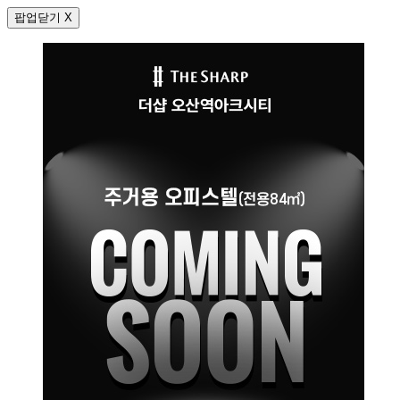
팝업닫기 X