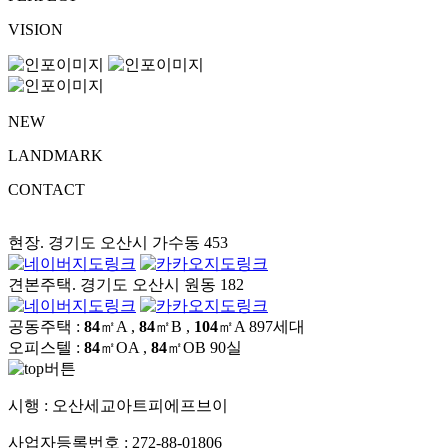
VISION
NEW
LANDMARK
CONTACT
현장. 경기도 오산시 가수동 453
견본주택. 경기도 오산시 원동 182
공동주택 :
84
㎡A ,
84
㎡B ,
104
㎡A
897세대
오피스텔 :
84
㎡OA ,
84
㎡OB
90실
시행 :
오산세교아트피에프브이
사업자등록번호 :
272-88-01806