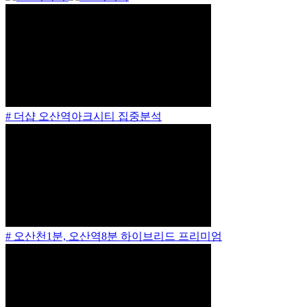
# 더샵 오산역아크시티 집중분석
# 오산천1분, 오산역8분 하이브리드 프리미엄