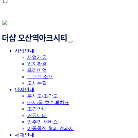
1
I
사업안내
사업개요
입지환경
프리미엄
브랜드 소개
오시는길
단지안내
투시도/조감도
단지/동·호수배치표
조경안내
커뮤니티
입주민 서비스
이동통신 협의 결과서
세대안내