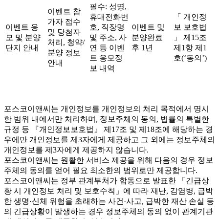
필수: 성명,
이벤트 참
휴대전화번
「 개인정
가자 접수
이벤트 응
호, 직장명
이벤트 및
보 보호법
및 당첨자
모 및 분양
및 주소, 사
분양완료
」 제15조
처리, 청약/
단지 안내
연 등 이벤
후 1년
제1항 제1
분양 정보
트 응모정
호(‘동의’)
안내
보 내역
포스코이앤씨는 개인정보를 개인정보의 처리 목적에서 명시
한 범위 내에서만 처리하며, 정보주체의 동의, 법률의 특별한
규정 등 『개인정보보호법』 제17조 및 제18조에 해당하는 경
우에만 개인정보를 제3자에게 제공하고 그 외에는 정보주체의
개인정보를 제3자에게 제공하지 않습니다.
포스코이앤씨는 원활한 서비스 제공을 위해 다음의 경우 정보
주체의 동의를 얻어 필요 최소한의 범위로만 제공합니다.
포스코이앤씨는 정부 관계부처가 합동으로 발표한 「긴급상
황 시 개인정보 처리 및 보호수칙」에 따라 재난, 감염병, 급박
한 생명·신체 위험을 초래하는 사건·사고, 급박한 재산 손실 등
의 긴급상황이 발생하는 경우 정보주체의 동의 없이 관계기관