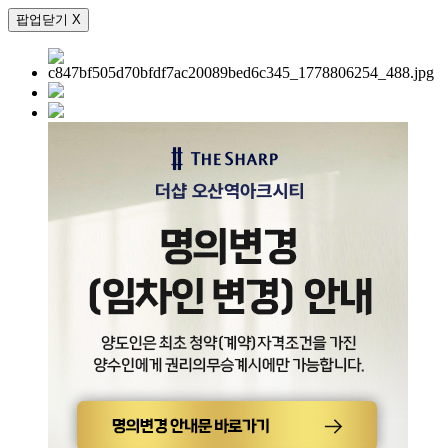
팝업닫기 X