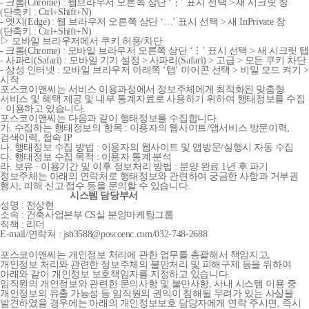
- 크롬(Chrome) : 웹브라우저 오른쪽 상단 ‘⋮’ 표시 선택 > 새 시크릿 창
(단축키 : Ctrl+Shift+N)
- 엣지(Edge) : 웹 브라우저 오른쪽 상단 ‘…’ 표시 선택 > 새 InPrivate 창
(단축키 : Ctrl+Shift+N)
▷ 모바일 브라우저에서 쿠키 허용/차단
- 크롬(Chrome) : 모바일 브라우저 오른쪽 상단 ‘⋮’ 표시 선택 > 새 시크릿 탭
- 사파리(Safari) : 모바일 기기 설정 > 사파리(Safari) > 고급 > 모든 쿠키 차단
- 삼성 인터넷 : 모바일 브라우저 아래쪽 ‘탭’ 아이콘 선택 > 비밀 모드 켜기 >
시작
포스코이앤씨는 서비스 이용과정에서 정보주체에게 최적화된 맞춤형
서비스 및 혜택 제공 및 내부 통계자료로 사용하기 위하여 행태정보를 수집
· 이용하고 있습니다.
포스코이앤씨는 다음과 같이 행태정보를 수집합니다.
가. 수집하는 행태정보의 항목 : 이용자의 웹사이트/앱서비스 방문이력,
검색이력, 접속 IP
나. 행태정보 수집 방법 : 이용자의 웹사이트 및 앱방문/실행시 자동 수집
다. 행태정보 수집 목적 : 이용자 통계 분석
라. 보유 · 이용기간 및 이후 정보처리 방법 : 분양 완료 1년 후 파기
정보주체는 아래의 연락처로 행태정보와 관련하여 궁금한 사항과 거부권
행사, 피해 신고 접수 등을 문의할 수 있습니다.
시스템 담당부서
성명 : 전상현
소속 : 건축사업본부 CS실 분양마케팅그룹
직책 : 리더
E-mail/연락처 : jsh3588@poscoenc.com/032-748-2688
포스코이앤씨는 개인정보 처리에 관한 업무를 총괄해서 책임지고,
개인정보 처리와 관련한 정보주체의 불만처리 및 피해구제 등을 위하여
아래와 같이 개인정보 보호책임자를 지정하고 있습니다.
임직원의 개인정보와 관련한 문의사항 및 불만사항, 사내 시스템 이용 중
개인정보의 유출 가능성 등 임직원의 권익이 침해될 우려가 있는 사실을
발견하였을 경우에는 아래의 개인정보보호 담당자에게 연락 주시면, 즉시