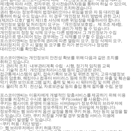
제1항에 따라 서면, 전자우편, 모사전송(FAX)등을 통하여 하실 수 있으며,
포스코이앤씨는 이에 대해 지체없이 조치하겠습니다.
권리 행사는 정보주체의 법정대리인이나 위임을 받은 자 등 대리인을
통하여 하실 수도 있습니다. 이 경우 “개인정보 처리 방법에 관한 고시
(제2023-12호)” 별지 제11호 서식에 따른 위임장을 제출하셔야 합니다.
개인정보 열람 및 처리정지 요구는 『개인정보보호법』 제 35조 제4항,
제37조 제2항에 의하여 정보주체의 권리가 제한 될 수 있습니다.
개인정보의 정정 및 삭제 요구는 다른 법령에서 그 개인정보가 수집
대상으로 명시되어 있는 경우에는 그 삭제를 요구할 수 없습니다.
포스코이앤씨는 정보주체 권리에 따른 열람의 요구, 정정·삭제의 요구,
처리정지의 요구 시 열람 등 요구를 한 자가 본인이거나 정당한
대리인인지를 확인합니다.
포스코이앤씨는 개인정보의 안전성 확보를 위해 다음과 같은 조치를
취하고 있습니다.
가. 관리적 조치 : 내부관리계획 수립 · 시행, 정기적 임직원 교육
나. 기술적 조치 : 개인정보처리시스템 등의 접근권한 관리,
접근통제시스템의 설치, 접속기록의 보관 및 위변조 방지, 고유식별정보
등의 암호화, 해킹이나 컴퓨터 바이러스 등에 의한 개인정보 유출 및 훼손을
막기 위한 보안프로그램 설치, 출력 및 복사 시 워터마킹 및 이력 관리
다. 물리적 조치 : 전산실, 자료보관실 등의 출입 통제 절차를 수립, 운영
포스코이앤씨는 이용자에게 개별적인 맞춤서비스를 제공하기 위해 이용
정보를 저장하고 수시로 불러오는 ‘쿠키(cookie)’를 사용합니다.
쿠키는 웹사이트 운영에 이용되는 서버(http)가 정보주체의 브라우저에
보내는 소량의 정보이며 정보주체의 PC 또는 모바일에 저장됩니다.
정보주체는 웹 브라우저 옵션 설정을 통해 쿠키 허용, 차단 등의 설정을 할
수 있습니다. 다만, 쿠키 저장을 거부할 경우 맞춤형 서비스 이용에
어려움이 발생할 수 있습니다.
<쿠키 허용 / 차단 방법>
▷ 웹 브라우저에서 쿠키 허용/차단