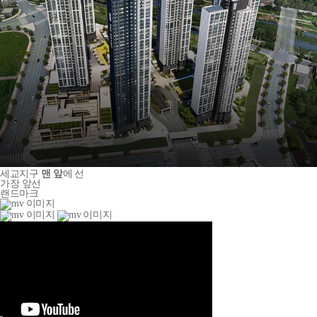
세교지구
맨 앞
에 선
가장 앞선
랜드마크