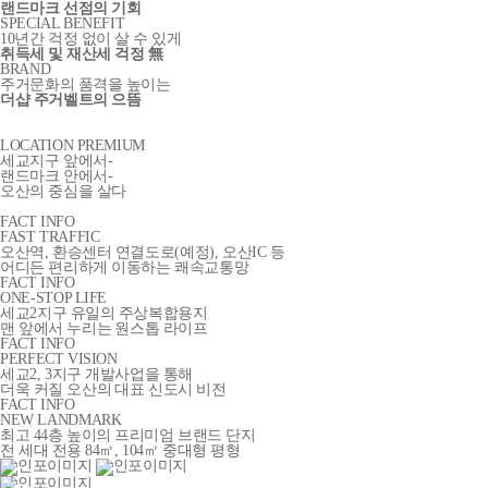
랜드마크 선점의 기회
SPECIAL BENEFIT
10년간 걱정 없이 살 수 있게
취득세 및 재산세 걱정 無
BRAND
주거문화의 품격을 높이는
더샵 주거벨트의 으뜸
LOCATION PREMIUM
세교지구 앞에서-
랜드마크 안에서-
오산의 중심을 살다
FACT INFO
FAST TRAFFIC
오산역, 환승센터 연결도로(예정), 오산IC 등
어디든 편리하게 이동하는 쾌속교통망
FACT INFO
ONE-STOP LIFE
세교2지구 유일의 주상복합용지
맨 앞에서 누리는 원스톱 라이프
FACT INFO
PERFECT VISION
세교2, 3지구 개발사업을 통해
더욱 커질 오산의 대표 신도시 비전
FACT INFO
NEW LANDMARK
최고 44층 높이의 프리미엄 브랜드 단지
전 세대 전용 84㎡, 104㎡ 중대형 평형