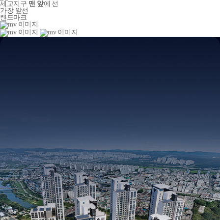
세교지구
맨 앞
에 선
가장 앞선
랜드마크