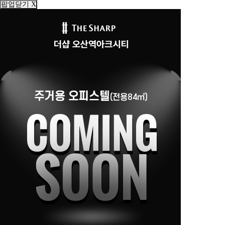
팝업닫기 X