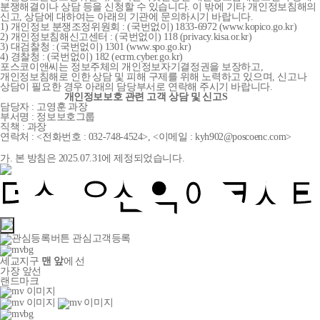
분쟁해결이나 상담 등을 신청할 수 있습니다. 이 밖에 기타 개인정보침해의
신고, 상담에 대하여는 아래의 기관에 문의하시기 바랍니다.
1) 개인정보 분쟁조정위원회 : (국번없이) 1833-6972 (www.kopico.go.kr)
2) 개인정보침해신고센터 : (국번없이) 118 (privacy.kisa.or.kr)
3) 대검찰청 : (국번없이) 1301 (www.spo.go.kr)
4) 경찰청 : (국번없이) 182 (ecrm.cyber.go.kr)
포스코이앤씨는 정보주체의 개인정보자기결정권을 보장하고,
개인정보침해로 인한 상담 및 피해 구제를 위해 노력하고 있으며, 신고나
상담이 필요한 경우 아래의 담당부서로 연락해 주시기 바랍니다.
개인정보보호 관련 고객 상담 및 신고S
담당자 : 고영훈 과장
부서명 : 정보보호그룹
직책 : 과장
연락처 : <전화번호 : 032-748-4524>, <이메일 : kyh902@poscoenc.com>
가. 본 방침은 2025.07.31에 제정되었습니다.
관심고객등록
세교지구
맨 앞
에 선
가장 앞선
랜드마크