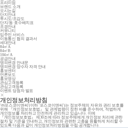
프리미엄
브랜드 소개
오시는길
단지안내
투시도/조감도
단지/동·호수배치표
조경안내
커뮤니티
입주민 서비스
이동통신 협의 결과서
세대안내
84㎡A
84㎡B
104㎡A
공급안내
명의변경 안내문
명의변경 양수자 자격 안내
홍보센터
언론보도
홍보영상
관심고객등록
관심고객등록
이벤트 당첨자 발표
개인정보처리방침
'㈜포스코이앤씨'(이하 '포스코이앤씨')는 정보주체의 자유와 권리 보호를
위해 『개인정보보호법』 및 관계법령이 정한 바를 준수하여, 적법하게
개인정보를 처리하고 안전하게 관리하고 있습니다. 이에
『개인정보보호법』 제30조에 따라 정보주체에게 개인정보 처리에 관한
절차 및 기준을 안내하고, 개인정보와 관련한 고충을 원활하게 처리할 수
있도록 다음과 같이 개인정보처리방침을 수립∙공개합니다.