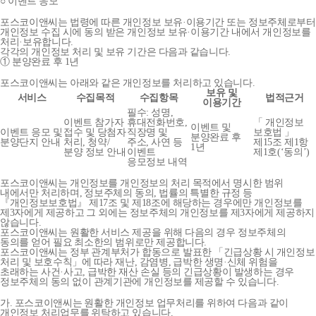
○ 이벤트 응모
포스코이앤씨는 법령에 따른 개인정보 보유·이용기간 또는 정보주체로부터
개인정보 수집 시에 동의 받은 개인정보 보유·이용기간 내에서 개인정보를
처리·보유합니다.
각각의 개인정보 처리 및 보유 기간은 다음과 같습니다.
① 분양완료 후 1년
포스코이앤씨는 아래와 같은 개인정보를 처리하고 있습니다.
보유 및
서비스
수집목적
수집항목
법적근거
이용기간
필수: 성명,
이벤트 참가자
휴대전화번호,
「 개인정보
이벤트 및
이벤트 응모 및
접수 및 당첨자
직장명 및
보호법 」
분양완료 후
분양단지 안내
처리, 청약/
주소, 사연 등
제15조 제1항
1년
분양 정보 안내
이벤트
제1호(‘동의’)
응모정보 내역
포스코이앤씨는 개인정보를 개인정보의 처리 목적에서 명시한 범위
내에서만 처리하며, 정보주체의 동의, 법률의 특별한 규정 등
『개인정보보호법』 제17조 및 제18조에 해당하는 경우에만 개인정보를
제3자에게 제공하고 그 외에는 정보주체의 개인정보를 제3자에게 제공하지
않습니다.
포스코이앤씨는 원활한 서비스 제공을 위해 다음의 경우 정보주체의
동의를 얻어 필요 최소한의 범위로만 제공합니다.
포스코이앤씨는 정부 관계부처가 합동으로 발표한 「긴급상황 시 개인정보
처리 및 보호수칙」에 따라 재난, 감염병, 급박한 생명·신체 위험을
초래하는 사건·사고, 급박한 재산 손실 등의 긴급상황이 발생하는 경우
정보주체의 동의 없이 관계기관에 개인정보를 제공할 수 있습니다.
가. 포스코이앤씨는 원활한 개인정보 업무처리를 위하여 다음과 같이
개인정보 처리업무를 위탁하고 있습니다.