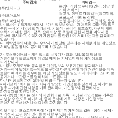
수탁업체
위탁업무
분양마케팅 업무대행(안내, 상담 및
(주)엔티파크
기타 서비스)
광고 및 이벤트 대행업무(광고제작,
(주)포애드원
프로모션, 이벤트 진행)
(주)히어앤나우
분양 홈페이지, 이벤트 관리 및 운영
나. 회사는 위탁계약 체결시 『개인정보보호법』 제26조에 따라 위탁업무
수행 목적 외 개인정보 처리금지, 기술적 · 관리적 보호조치, 재위탁 제한,
수탁자에 대한 관리 · 감독, 손해배상 등 책임에 관한 사항을 계약서 등
문서에 명시하고, 수탁자가 개인정보를 안전하게 처리하는지를 감독하고
있습니다.
다. 위탁업무의 내용이나 수탁자가 변경될 경우에는 지체없이 본 개인정보
처리방침을 통하여 공개하도록 하겠습니다.
가. 포스코이앤씨는 개인정보의 보유기간 경과, 처리목적 달성 등
개인정보가 불필요하게 되었을 때에는 지체없이 해당 개인정보를
파기합니다.
나. 정보주체로부터 동의받은 개인정보의 보유기간이 경과하거나
처리목적이 달성되었음에도 불구하고 다른 법령에 따라 개인정보를 계속
보존하여야 하는 경우에는, 해당 개인정보를 별도의 데이터베이스(DB)로
옮기거나 보관장소를 달리하여 보존합니다.
다. 개인정보의 파기 절차 및 방법은 다음과 같습니다.
o 파기절차 : 회사는 파기 사유가 발생한 개인정보를 선정하고, 파기하는
경우 파기에 관한 사항을 기록 관리하며, 개인정보취급관리자는
파기결과를 확인합니다.
o 파기방법 : 회사는 전자적 파일형태로 기록 · 저장된 개인정보는 기록을
재생할 수 없도록 파기하며, 종이 문서에 기록 · 저장된 개인정보는
분쇄기로 분쇄하거나 소각하여 파기합니다.
정보주체는 포스코이앤씨에 대해 언제든지 개인정보 열람 · 정정 · 삭제 ·
처리정지 요구 등의 권리를 행사할 수 있습니다.
권리 행사는 포스코이앤씨에 대해 『개인정보보호법』 시행령 제41조