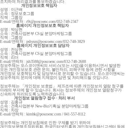
조치하여 처리결과를 통보하겠습니다.
개인정보보호 책임자
성명 : 이근배
소속 : 정보보호그룹
직책 : 그룹장
E-mail/연락처 : r9t@poscoenc.com/032-748-2347
홈페이지 개인정보보호 책임자
성명 : 박상현
소속 : 건축사업본부 CS실 분양마케팅그룹
직책 : 그룹장
E-mail/연락처 : pshyun@poscoenc.com/032-748-3829
홈페이지 개인정보보호 담당자
성명 : 전상현
소속 : 건축사업본부 CS실 분양마케팅그룹
직책 : 리더
E-mail/연락처 : jsh3588@poscoenc.com/032-748-2688
정보주체는 포스코이앤씨의 서비스(또는 사업)을 이용하시면서 발생한
모든 개인정보보호 관련 문의, 불만처리, 피해구제 등에 관한 사항을
개인정보 보호책임자 및 담당부서로 문의할 수 있습니다. 포스코이앤씨는
정보주체의 문의에 대해 지체없이 답변 및 처리해드릴 것입니다.
정보주체는 「개인정보 보호법」 제35조에 따른 개인정보의 열람 청구를
아래의 부서에 할 수 있습니다. 회사는 정보주체의 개인정보 열람청구가
신속하게 처리되도록 노력하겠습니다.
개인정보 열람청구 접수 · 처리 부서
성명 : 김홍규
소속 : 건축사업본부 New-Biz기획실 분양마케팅그룹
직책 : 차장
E-mail/연락처 : kimhk@poscoenc.com / 041-557-8112
정보주체는 개인정보침해로 인한 구제를 받기 위하여
개인정보분쟁조정위원회, 한국인터넷진흥원 개인정보침해신고센터 등에