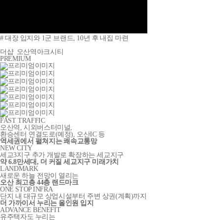
# 대장 입지와 1군 브랜드, 10년 후 내집 마련
더샵
오산역아크시티
PREMIUM
FAST TRAFFIC
오산역, 시외버스터미널,
환승센터 연결도로
(예정)
, 오산IC 등
역세권에서 펼쳐지는 쾌속교통망
NEW CITY
세교3지구 추가 개발로 확장하는 세교지구
약 6.8만세대, 더 커질 세교지구 미래가치
LANDMARK
새로운 하늘 전망이 열리는
오산 최고층 44층 랜드마크
ONE STOP INFRA
단지 내 대규모 상업시설부터 주변 상권(계획)까지
더 가까이서 누리는 올인원 입지
ADVANCE BENEFIT
유주택자도 누리는