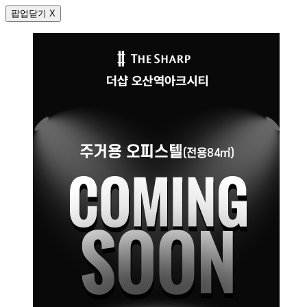
팝업닫기 X