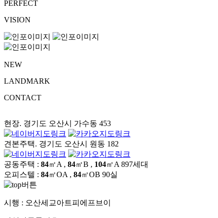
PERFECT
VISION
NEW
LANDMARK
CONTACT
현장. 경기도 오산시 가수동 453
견본주택. 경기도 오산시 원동 182
공동주택 :
84
㎡A ,
84
㎡B ,
104
㎡A
897세대
오피스텔 :
84
㎡OA ,
84
㎡OB
90실
시행 :
오산세교아트피에프브이