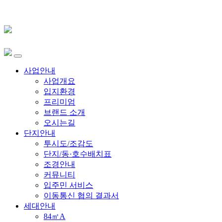
사업안내
사업개요
입지환경
프리미엄
브랜드 소개
오시는길
단지안내
투시도/조감도
단지/동·호수배치표
조경안내
커뮤니티
입주민 서비스
이동통신 협의 결과서
세대안내
84㎡A