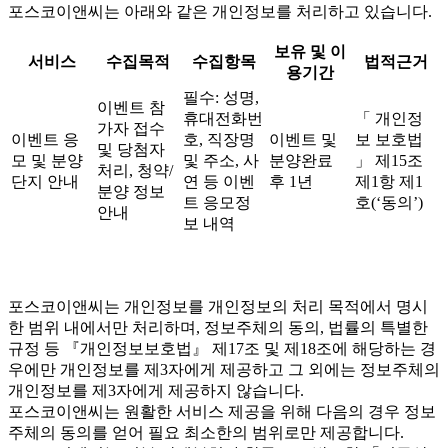
포스코이앤씨는 아래와 같은 개인정보를 처리하고 있습니다.
보유 및 이
서비스
수집목적
수집항목
법적근거
용기간
필수: 성명,
이벤트 참
휴대전화번
「 개인정
가자 접수
이벤트 응
호, 직장명
이벤트 및
보 보호법
및 당첨자
모 및 분양
및 주소, 사
분양완료
」 제15조
처리, 청약/
단지 안내
연 등 이벤
후 1년
제1항 제1
분양 정보
트 응모정
호(‘동의’)
안내
보 내역
포스코이앤씨는 개인정보를 개인정보의 처리 목적에서 명시
한 범위 내에서만 처리하며, 정보주체의 동의, 법률의 특별한
규정 등 『개인정보보호법』 제17조 및 제18조에 해당하는 경
우에만 개인정보를 제3자에게 제공하고 그 외에는 정보주체의
개인정보를 제3자에게 제공하지 않습니다.
포스코이앤씨는 원활한 서비스 제공을 위해 다음의 경우 정보
주체의 동의를 얻어 필요 최소한의 범위로만 제공합니다.