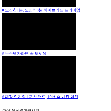
# 오산천1분, 오산역8분 하이브리드 프리미엄
# 무주택자라면 꼭 보세요
# 대장 입지와 1군 브랜드, 10년 후 내집 마련
더샵
오산역아크시티