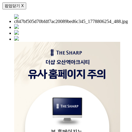
팝업닫기 X