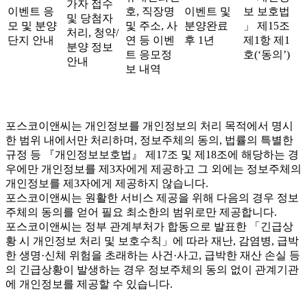
가자 접수
이벤트 응
호, 직장명
이벤트 및
보 보호법
및 당첨자
모 및 분양
및 주소, 사
분양완료
」 제15조
처리, 청약/
단지 안내
연 등 이벤
후 1년
제1항 제1
분양 정보
트 응모정
호(‘동의’)
안내
보 내역
포스코이앤씨는 개인정보를 개인정보의 처리 목적에서 명시
한 범위 내에서만 처리하며, 정보주체의 동의, 법률의 특별한
규정 등 『개인정보보호법』 제17조 및 제18조에 해당하는 경
우에만 개인정보를 제3자에게 제공하고 그 외에는 정보주체의
개인정보를 제3자에게 제공하지 않습니다.
포스코이앤씨는 원활한 서비스 제공을 위해 다음의 경우 정보
주체의 동의를 얻어 필요 최소한의 범위로만 제공합니다.
포스코이앤씨는 정부 관계부처가 합동으로 발표한 「긴급상
황 시 개인정보 처리 및 보호수칙」에 따라 재난, 감염병, 급박
한 생명·신체 위험을 초래하는 사건·사고, 급박한 재산 손실 등
의 긴급상황이 발생하는 경우 정보주체의 동의 없이 관계기관
에 개인정보를 제공할 수 있습니다.