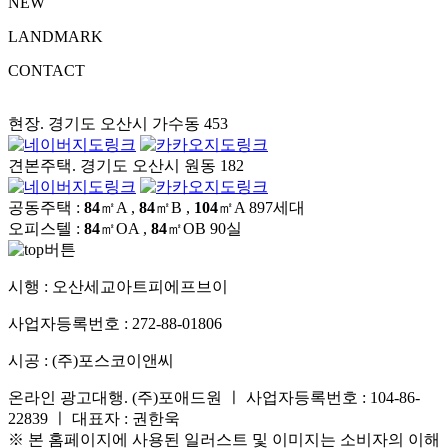
NEW
LANDMARK
CONTACT
현장. 경기도 오산시 가수동 453
견본주택. 경기도 오산시 원동 182
공동주택 :
84
㎡A ,
84
㎡B ,
104
㎡A
897세대
오피스텔 :
84
㎡OA ,
84
㎡OB
90실
시행 :
오산세교아트피에프브이
사업자등록번호 :
272-88-01806
시공 :
(주)포스코이앤씨
온라인 광고대행. (주)포애드원 ㅣ 사업자등록번호 : 104-86-
22839 ㅣ 대표자 : 권한욱
※ 본 홈페이지에 사용된 일러스트 및 이미지는 소비자의 이해