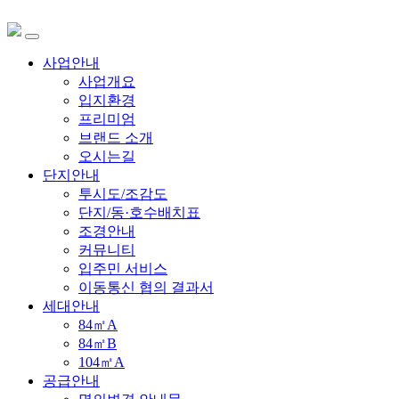
사업안내
사업개요
입지환경
프리미엄
브랜드 소개
오시는길
단지안내
투시도/조감도
단지/동·호수배치표
조경안내
커뮤니티
입주민 서비스
이동통신 협의 결과서
세대안내
84㎡A
84㎡B
104㎡A
공급안내