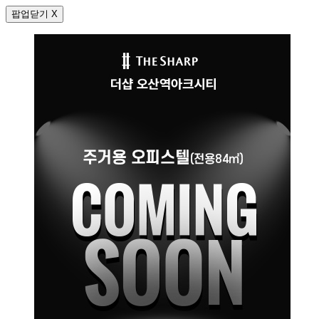
팝업닫기 X