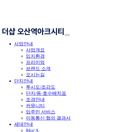
사업안내
사업개요
입지환경
프리미엄
브랜드 소개
오시는길
단지안내
투시도/조감도
단지/동·호수배치표
조경안내
커뮤니티
입주민 서비스
이동통신 협의 결과서
세대안내
84㎡A