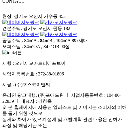
CONTACT
현장. 경기도 오산시 가수동 453
견본주택. 경기도 오산시 원동 182
공동주택 :
84
㎡A ,
84
㎡B ,
104
㎡A
897세대
오피스텔 :
84
㎡OA ,
84
㎡OB
90실
시행 :
오산세교아트피에프브이
사업자등록번호 :
272-88-01806
시공 :
(주)포스코이앤씨
온라인 광고대행. (주)포애드원 ㅣ 사업자등록번호 : 104-86-
22839 ㅣ 대표자 : 권한욱
※ 본 홈페이지에 사용된 일러스트 및 이미지는 소비자의 이해
를 돕기 위한 것으로
실제와 차이가 있으며 설계 및 개발계획 관련 내용은 인허가
과정 및 해당기관 또는