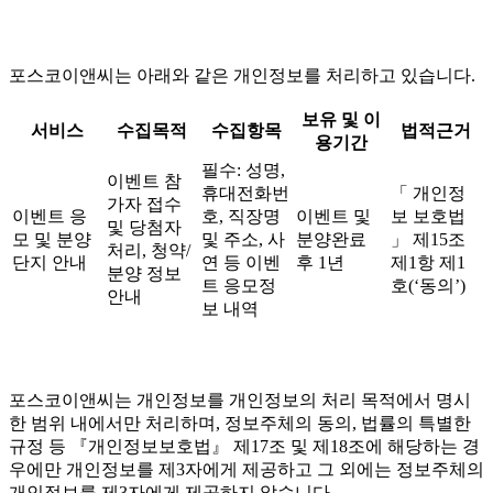
포스코이앤씨는 아래와 같은 개인정보를 처리하고 있습니다.
보유 및 이
서비스
수집목적
수집항목
법적근거
용기간
필수: 성명,
이벤트 참
휴대전화번
「 개인정
가자 접수
이벤트 응
호, 직장명
이벤트 및
보 보호법
및 당첨자
모 및 분양
및 주소, 사
분양완료
」 제15조
처리, 청약/
단지 안내
연 등 이벤
후 1년
제1항 제1
분양 정보
트 응모정
호(‘동의’)
안내
보 내역
포스코이앤씨는 개인정보를 개인정보의 처리 목적에서 명시
한 범위 내에서만 처리하며, 정보주체의 동의, 법률의 특별한
규정 등 『개인정보보호법』 제17조 및 제18조에 해당하는 경
우에만 개인정보를 제3자에게 제공하고 그 외에는 정보주체의
개인정보를 제3자에게 제공하지 않습니다.