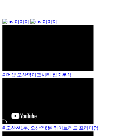
# 더샵 오산역아크시티 집중분석
# 오산천1분, 오산역8분 하이브리드 프리미엄