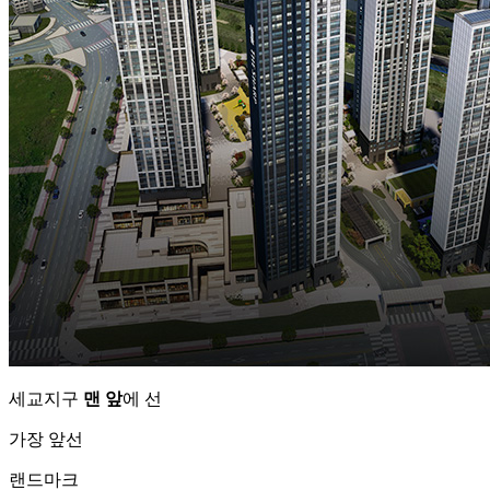
세교지구
맨 앞
에 선
가장 앞선
랜드마크