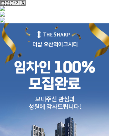
팝업닫기 X