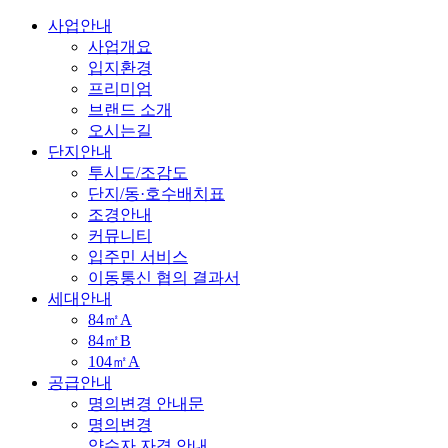
사업안내
사업개요
입지환경
프리미엄
브랜드 소개
오시는길
단지안내
투시도/조감도
단지/동·호수배치표
조경안내
커뮤니티
입주민 서비스
이동통신 협의 결과서
세대안내
84㎡A
84㎡B
104㎡A
공급안내
명의변경 안내문
명의변경
양수자 자격 안내