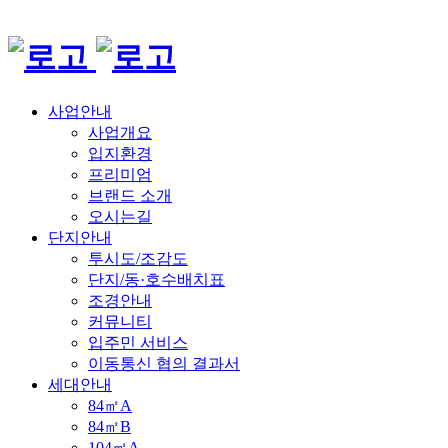
사업안내
사업개요
입지환경
프리미엄
브랜드 소개
오시는길
단지안내
투시도/조감도
단지/동·호수배치표
조경안내
커뮤니티
입주민 서비스
이동통신 협의 결과서
세대안내
84㎡A
84㎡B
104㎡A