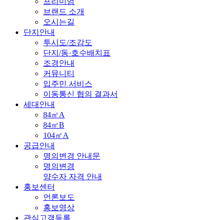
프리미엄
브랜드 소개
오시는길
단지안내
투시도/조감도
단지/동·호수배치표
조경안내
커뮤니티
입주민 서비스
이동통신 협의 결과서
세대안내
84㎡A
84㎡B
104㎡A
공급안내
명의변경 안내문
명의변경
양수자 자격 안내
홍보센터
언론보도
홍보영상
관심고객등록