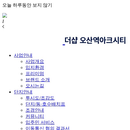
오늘 하루동안 보지 않기
I
사업안내
사업개요
입지환경
프리미엄
브랜드 소개
오시는길
단지안내
투시도/조감도
단지/동·호수배치표
조경안내
커뮤니티
입주민 서비스
이동통신 협의 결과서