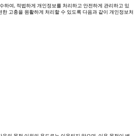
준수하여, 적법하게 개인정보를 처리하고 안전하게 관리하고 있
련한 고충을 원활하게 처리할 수 있도록 다음과 같이 개인정보처
음의 목적 이외의 용도로는 이용되지 않으며, 이용 목적이 변