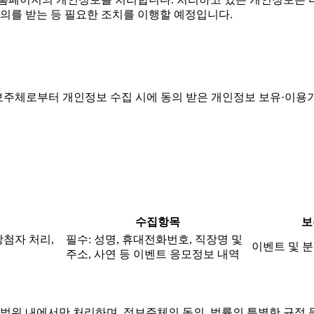
의를 받는 등 필요한 조치를 이행할 예정입니다.
주체로부터 개인정보 수집 시에 동의 받은 개인정보 보유·이용
수집항목
보
당첨자 처리,
필수: 성명, 휴대전화번호, 직장명 및
이벤트 및 분
주소, 사연 등 이벤트 응모정보 내역
위 내에서만 처리하며, 정보주체의 동의, 법률의 특별한 규정 