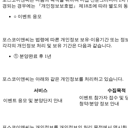
경되는 경우에는 『개인정보보호법』 제18조에 따라 별도의 동
○ 이벤트 응모
포스코이앤씨는 법령에 따른 개인정보 보유·이용기간 또는 정보
각각의 개인정보 처리 및 보유 기간은 다음과 같습니다.
① 분양완료 후 1년
포스코이앤씨는 아래와 같은 개인정보를 처리하고 있습니다.
서비스
수집목적
이벤트 참가자 접수 및 
이벤트 응모 및 분양단지 안내
청약/분양 정보 안내
포스코이앤씨는 개인정보를 개인정보의 처리 목적에서 명시한 범