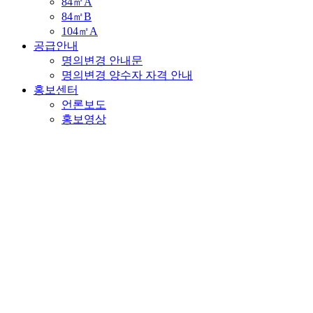
84㎡A
84㎡B
104㎡A
공급안내
명의변경 안내문
명의변경 양수자 자격 안내
홍보센터
언론보도
홍보영상
관심고객등록
관심고객등록
이벤트 당첨자 발표
개인정보처리방침
'㈜포스코이앤씨'(이하 '포스코이앤씨')는 정보주체의 자유와
권리 보호를 위해 『개인정보보호법』 및 관계법령이 정한 바
를 준수하여, 적법하게 개인정보를 처리하고 안전하게 관리하
고 있습니다. 이에 『개인정보보호법』 제30조에 따라 정보주
체에게 개인정보 처리에 관한 절차 및 기준을 안내하고, 개인
정보와 관련한 고충을 원활하게 처리할 수 있도록 다음과 같이