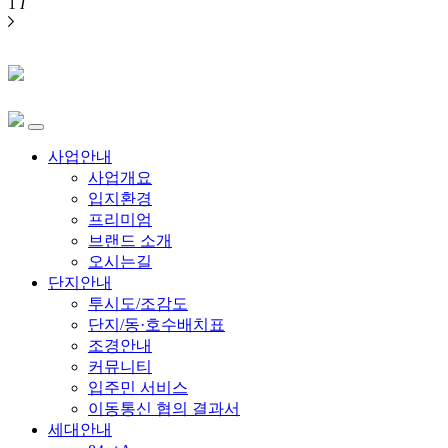
1
I
사업안내
사업개요
입지환경
프리미엄
브랜드 소개
오시는길
단지안내
투시도/조감도
단지/동·호수배치표
조경안내
커뮤니티
입주민 서비스
이동통신 협의 결과서
세대안내