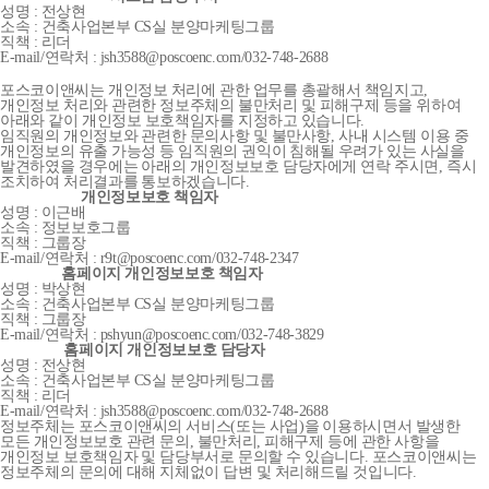
성명 : 전상현
소속 : 건축사업본부 CS실 분양마케팅그룹
직책 : 리더
E-mail/연락처 : jsh3588@poscoenc.com/032-748-2688
포스코이앤씨는 개인정보 처리에 관한 업무를 총괄해서 책임지고,
개인정보 처리와 관련한 정보주체의 불만처리 및 피해구제 등을 위하여
아래와 같이 개인정보 보호책임자를 지정하고 있습니다.
임직원의 개인정보와 관련한 문의사항 및 불만사항, 사내 시스템 이용 중
개인정보의 유출 가능성 등 임직원의 권익이 침해될 우려가 있는 사실을
발견하였을 경우에는 아래의 개인정보보호 담당자에게 연락 주시면, 즉시
조치하여 처리결과를 통보하겠습니다.
개인정보보호 책임자
성명 : 이근배
소속 : 정보보호그룹
직책 : 그룹장
E-mail/연락처 : r9t@poscoenc.com/032-748-2347
홈페이지 개인정보보호 책임자
성명 : 박상현
소속 : 건축사업본부 CS실 분양마케팅그룹
직책 : 그룹장
E-mail/연락처 : pshyun@poscoenc.com/032-748-3829
홈페이지 개인정보보호 담당자
성명 : 전상현
소속 : 건축사업본부 CS실 분양마케팅그룹
직책 : 리더
E-mail/연락처 : jsh3588@poscoenc.com/032-748-2688
정보주체는 포스코이앤씨의 서비스(또는 사업)을 이용하시면서 발생한
모든 개인정보보호 관련 문의, 불만처리, 피해구제 등에 관한 사항을
개인정보 보호책임자 및 담당부서로 문의할 수 있습니다. 포스코이앤씨는
정보주체의 문의에 대해 지체없이 답변 및 처리해드릴 것입니다.