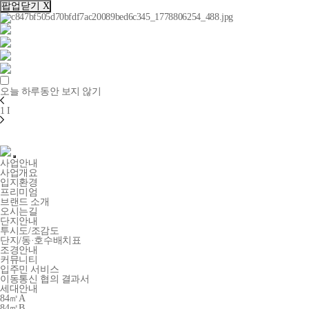
팝업닫기 X
오늘 하루동안 보지 않기
1
I
사업안내
사업개요
입지환경
프리미엄
브랜드 소개
오시는길
단지안내
투시도/조감도
단지/동·호수배치표
조경안내
커뮤니티
입주민 서비스
이동통신 협의 결과서
세대안내
84㎡A
84㎡B