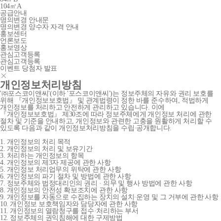
104㎡A
공급안내
명의변경 안내문
명의변경 양수자 자격 안내
홍보센터
언론보도
홍보영상
관심고객등록
관심고객등록
이벤트 당첨자 발표
개인정보처리방침
'㈜포스코이앤씨'(이하 '포스코이앤씨')는 정보주체의 자유와 권리 보호를
위해 『개인정보보호법』 및 관계법령이 정한 바를 준수하여, 적법하게
개인정보를 처리하고 안전하게 관리하고 있습니다. 이에
『개인정보보호법』 제30조에 따라 정보주체에게 개인정보 처리에 관한
절차 및 기준을 안내하고, 개인정보와 관련한 고충을 원활하게 처리할 수
있도록 다음과 같이 개인정보처리방침을 수립∙공개합니다.
1. 개인정보의 처리 목적
2. 개인정보의 처리 및 보유기간
3. 처리하는 개인정보의 항목
4. 개인정보의 제3자 제공에 관한 사항
5. 개인정보 처리업무의 위탁에 관한 사항
6. 개인정보의 파기 절차 및 방법에 관한 사항
7. 정보주체와 법정대리인의 권리 · 의무 및 행사 방법에 관한 사항
8. 개인정보의 안전성 확보조치에 관한 사항
9. 개인정보를 자동으로 수집하는 장치의 설치∙운영 및 그 거부에 관한 사항
10. 개인정보 보호책임자와 담당자에 관한 사항
11. 개인정보의 열람청구를 접수·처리하는 부서
12. 정보주체의 권익침해에 대한 구제방법