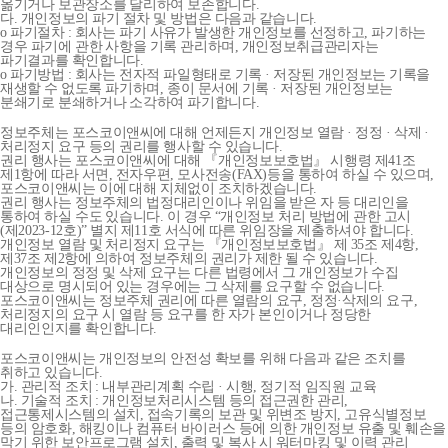
옮기거나 보관장소를 달리하여 보존합니다.
다. 개인정보의 파기 절차 및 방법은 다음과 같습니다.
o 파기절차 : 회사는 파기 사유가 발생한 개인정보를 선정하고, 파기하는
경우 파기에 관한 사항을 기록 관리하며, 개인정보취급관리자는
파기결과를 확인합니다.
o 파기방법 : 회사는 전자적 파일형태로 기록 · 저장된 개인정보는 기록을
재생할 수 없도록 파기하며, 종이 문서에 기록 · 저장된 개인정보는
분쇄기로 분쇄하거나 소각하여 파기합니다.
정보주체는 포스코이앤씨에 대해 언제든지 개인정보 열람 · 정정 · 삭제 ·
처리정지 요구 등의 권리를 행사할 수 있습니다.
권리 행사는 포스코이앤씨에 대해 『개인정보보호법』 시행령 제41조
제1항에 따라 서면, 전자우편, 모사전송(FAX)등을 통하여 하실 수 있으며,
포스코이앤씨는 이에 대해 지체없이 조치하겠습니다.
권리 행사는 정보주체의 법정대리인이나 위임을 받은 자 등 대리인을
통하여 하실 수도 있습니다. 이 경우 “개인정보 처리 방법에 관한 고시
(제2023-12호)” 별지 제11호 서식에 따른 위임장을 제출하셔야 합니다.
개인정보 열람 및 처리정지 요구는 『개인정보보호법』 제 35조 제4항,
제37조 제2항에 의하여 정보주체의 권리가 제한 될 수 있습니다.
개인정보의 정정 및 삭제 요구는 다른 법령에서 그 개인정보가 수집
대상으로 명시되어 있는 경우에는 그 삭제를 요구할 수 없습니다.
포스코이앤씨는 정보주체 권리에 따른 열람의 요구, 정정·삭제의 요구,
처리정지의 요구 시 열람 등 요구를 한 자가 본인이거나 정당한
대리인인지를 확인합니다.
포스코이앤씨는 개인정보의 안전성 확보를 위해 다음과 같은 조치를
취하고 있습니다.
가. 관리적 조치 : 내부관리계획 수립 · 시행, 정기적 임직원 교육
나. 기술적 조치 : 개인정보처리시스템 등의 접근권한 관리,
접근통제시스템의 설치, 접속기록의 보관 및 위변조 방지, 고유식별정보
등의 암호화, 해킹이나 컴퓨터 바이러스 등에 의한 개인정보 유출 및 훼손을
막기 위한 보안프로그램 설치, 출력 및 복사 시 워터마킹 및 이력 관리