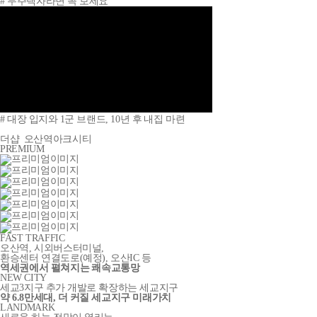
# 무주택자라면 꼭 보세요
# 대장 입지와 1군 브랜드, 10년 후 내집 마련
더샵
오산역아크시티
PREMIUM
FAST TRAFFIC
오산역, 시외버스터미널,
환승센터 연결도로
(예정)
, 오산IC 등
역세권에서 펼쳐지는 쾌속교통망
NEW CITY
세교3지구 추가 개발로 확장하는 세교지구
약 6.8만세대, 더 커질 세교지구 미래가치
LANDMARK