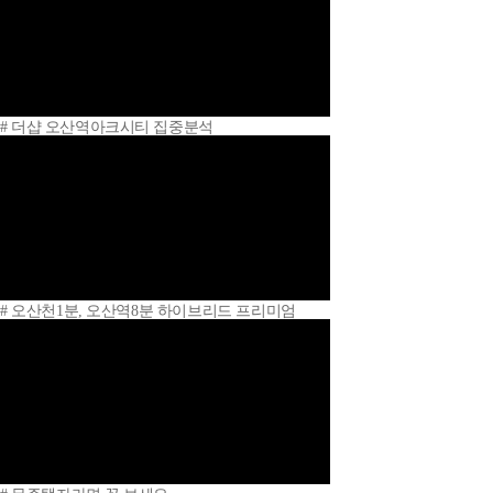
# 더샵 오산역아크시티 집중분석
# 오산천1분, 오산역8분 하이브리드 프리미엄