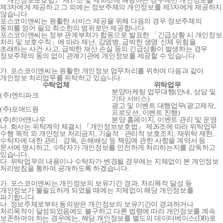
『개인정보보호법』 제17조 및 제18조에 해당하는 경우에만 개인정보를
제3자에게 제공하고 그 외에는 정보주체의 개인정보를 제3자에게 제공하지
않습니다.
포스코이앤씨는 원활한 서비스 제공을 위해 다음의 경우 정보주체의
동의를 얻어 필요 최소한의 범위로만 제공합니다.
포스코이앤씨는 정부 관계부처가 합동으로 발표한 「긴급상황 시 개인정보
처리 및 보호수칙」에 따라 재난, 감염병, 급박한 생명·신체 위험을
초래하는 사건·사고, 급박한 재산 손실 등의 긴급상황이 발생하는 경우
정보주체의 동의 없이 관계기관에 개인정보를 제공할 수 있습니다.
가. 포스코이앤씨는 원활한 개인정보 업무처리를 위하여 다음과 같이
개인정보 처리업무를 위탁하고 있습니다.
수탁업체
위탁업무
분양마케팅 업무대행(안내, 상담 및
(주)엔티파크
기타 서비스)
광고 및 이벤트 대행업무(광고제작,
(주)포애드원
프로모션, 이벤트 진행)
(주)히어앤나우
분양 홈페이지, 이벤트 관리 및 운영
나. 회사는 위탁계약 체결시 『개인정보보호법』 제26조에 따라 위탁업무
수행 목적 외 개인정보 처리금지, 기술적 · 관리적 보호조치, 재위탁 제한,
수탁자에 대한 관리 · 감독, 손해배상 등 책임에 관한 사항을 계약서 등
문서에 명시하고, 수탁자가 개인정보를 안전하게 처리하는지를 감독하고
있습니다.
다. 위탁업무의 내용이나 수탁자가 변경될 경우에는 지체없이 본 개인정보
처리방침을 통하여 공개하도록 하겠습니다.
가. 포스코이앤씨는 개인정보의 보유기간 경과, 처리목적 달성 등
개인정보가 불필요하게 되었을 때에는 지체없이 해당 개인정보를
파기합니다.
나. 정보주체로부터 동의받은 개인정보의 보유기간이 경과하거나
처리목적이 달성되었음에도 불구하고 다른 법령에 따라 개인정보를 계속
보존하여야 하는 경우에는, 해당 개인정보를 별도의 데이터베이스(DB)로