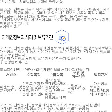
13. 개인정보 처리방침의 변경에 관한 사항
포스코이앤씨는 다음의 목적을 위하여 더샵 신문그리니티 2차 홈페이지의
개인정보를 처리합니다. 처리하고 있는 개인정보는 다음의 목적 이외의
용도로는 이용되지 않으며, 이용 목적이 변경되는 경우에는
『개인정보보호법』 제18조에 따라 별도의 동의를 받는 등 필요한 조치를
이행할 예정입니다.
○ 이벤트 응모
포스코이앤씨는 법령에 따른 개인정보 보유·이용기간 또는 정보주체로부터
개인정보 수집 시에 동의 받은 개인정보 보유·이용기간 내에서 개인정보를
처리·보유합니다.
각각의 개인정보 처리 및 보유 기간은 다음과 같습니다.
① 분양완료 후 1년
포스코이앤씨는 아래와 같은 개인정보를 처리하고 있습니다.
보유 및
서비스
수집목적
수집항목
법적근거
이용기간
필수: 성명,
이벤트 참가자
휴대전화번호,
「 개인정보
이벤트 및
이벤트 응모 및
접수 및 당첨자
직장명 및
보호법 」
분양완료 후
분양단지 안내
처리, 청약/
주소, 사연 등
제15조 제1항
1년
분양 정보 안내
이벤트
제1호(‘동의’)
응모정보 내역
포스코이앤씨는 개인정보를 개인정보의 처리 목적에서 명시한 범위
내에서만 처리하며, 정보주체의 동의, 법률의 특별한 규정 등