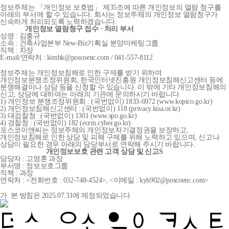
정보주체는 「개인정보 보호법」 제35조에 따른 개인정보의 열람 청구를
아래의 부서에 할 수 있습니다. 회사는 정보주체의 개인정보 열람청구가
신속하게 처리되도록 노력하겠습니다.
개인정보 열람청구 접수 · 처리 부서
성명 : 김홍규
소속 : 건축사업본부 New-Biz기획실 분양마케팅그룹
직책 : 차장
E-mail/연락처 : kimhk@poscoenc.com / 041-557-8112
정보주체는 개인정보침해로 인한 구제를 받기 위하여
개인정보분쟁조정위원회, 한국인터넷진흥원 개인정보침해신고센터 등에
분쟁해결이나 상담 등을 신청할 수 있습니다. 이 밖에 기타 개인정보침해의
신고, 상담에 대하여는 아래의 기관에 문의하시기 바랍니다.
1) 개인정보 분쟁조정위원회 : (국번없이) 1833-6972 (www.kopico.go.kr)
2) 개인정보침해신고센터 : (국번없이) 118 (privacy.kisa.or.kr)
3) 대검찰청 : (국번없이) 1301 (www.spo.go.kr)
4) 경찰청 : (국번없이) 182 (ecrm.cyber.go.kr)
포스코이앤씨는 정보주체의 개인정보자기결정권을 보장하고,
개인정보침해로 인한 상담 및 피해 구제를 위해 노력하고 있으며, 신고나
상담이 필요한 경우 아래의 담당부서로 연락해 주시기 바랍니다.
개인정보보호 관련 고객 상담 및 신고S
담당자 : 고영훈 과장
부서명 : 정보보호그룹
직책 : 과장
연락처 : <전화번호 : 032-748-4524>, <이메일 : kyh902@poscoenc.com>
가. 본 방침은 2025.07.31에 제정되었습니다.