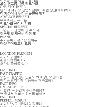
새로운 하늘 전망이 열리는
오산 최고층 44층 랜드마크
ONE STOP INFRA
단지 내 대규모 상업시설부터 주변 상권(계획)까지
더 가까이서 누리는 올인원 입지
ADVANCE BENEFIT
유주택자도 누리는
랜드마크 선점의 기회
SPECIAL BENEFIT
10년간 걱정 없이 살 수 있게
취득세 및 재산세 걱정 無
BRAND
주거문화의 품격을 높이는
더샵 주거벨트의 으뜸
LOCATION PREMIUM
세교지구 앞에서-
랜드마크 안에서-
오산의 중심을 살다
FACT INFO
FAST TRAFFIC
오산역, 환승센터 연결도로(예정), 오산IC 등
어디든 편리하게 이동하는 쾌속교통망
FACT INFO
ONE-STOP LIFE
세교2지구 유일의 주상복합용지
맨 앞에서 누리는 원스톱 라이프
FACT INFO
PERFECT VISION
세교2, 3지구 개발사업을 통해