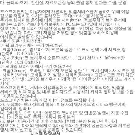
다. 물리적 조치 : 전산실, 자료보관실 등의 출입 통제 절차를 수립, 운영
포스코이앤씨는 이용자에게 개별적인 맞춤서비스를 제공하기 위해 이용
정보를 저장하고 수시로 불러오는 ‘쿠키(cookie)’를 사용합니다.
쿠키는 웹사이트 운영에 이용되는 서버(http)가 정보주체의 브라우저에
보내는 소량의 정보이며 정보주체의 PC 또는 모바일에 저장됩니다.
정보주체는 웹 브라우저 옵션 설정을 통해 쿠키 허용, 차단 등의 설정을 할
수 있습니다. 다만, 쿠키 저장을 거부할 경우 맞춤형 서비스 이용에
어려움이 발생할 수 있습니다.
<쿠키 허용 / 차단 방법>
▷ 웹 브라우저에서 쿠키 허용/차단
- 크롬(Chrome) : 웹브라우저 오른쪽 상단 ‘⋮’ 표시 선택 > 새 시크릿 창
(단축키 : Ctrl+Shift+N)
- 엣지(Edge) : 웹 브라우저 오른쪽 상단 ‘…’ 표시 선택 > 새 InPrivate 창
(단축키 : Ctrl+Shift+N)
▷ 모바일 브라우저에서 쿠키 허용/차단
- 크롬(Chrome) : 모바일 브라우저 오른쪽 상단 ‘⋮’ 표시 선택 > 새 시크릿 탭
- 사파리(Safari) : 모바일 기기 설정 > 사파리(Safari) > 고급 > 모든 쿠키 차단
- 삼성 인터넷 : 모바일 브라우저 아래쪽 ‘탭’ 아이콘 선택 > 비밀 모드 켜기 >
시작
포스코이앤씨는 서비스 이용과정에서 정보주체에게 최적화된 맞춤형
서비스 및 혜택 제공 및 내부 통계자료로 사용하기 위하여 행태정보를 수집
· 이용하고 있습니다.
포스코이앤씨는 다음과 같이 행태정보를 수집합니다.
가. 수집하는 행태정보의 항목 : 이용자의 웹사이트/앱서비스 방문이력,
검색이력, 접속 IP
나. 행태정보 수집 방법 : 이용자의 웹사이트 및 앱방문/실행시 자동 수집
다. 행태정보 수집 목적 : 이용자 통계 분석
라. 보유 · 이용기간 및 이후 정보처리 방법 : 분양 완료 1년 후 파기
정보주체는 아래의 연락처로 행태정보와 관련하여 궁금한 사항과 거부권
행사, 피해 신고 접수 등을 문의할 수 있습니다.
시스템 담당부서