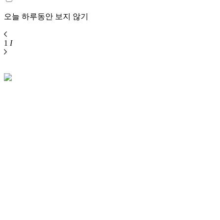
오늘 하루동안 보지 않기
1
I
사업안내
사업개요
입지환경
프리미엄
브랜드 소개
오시는길
단지안내
투시도/조감도
단지/동·호수배치표
조경안내