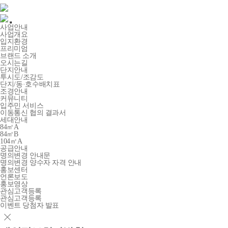
사업안내
사업개요
입지환경
프리미엄
브랜드 소개
오시는길
단지안내
투시도/조감도
단지/동·호수배치표
조경안내
커뮤니티
입주민 서비스
이동통신 협의 결과서
세대안내
84㎡A
84㎡B
104㎡A
공급안내
명의변경 안내문
명의변경 양수자 자격 안내
홍보센터
언론보도
홍보영상
관심고객등록
관심고객등록
이벤트 당첨자 발표