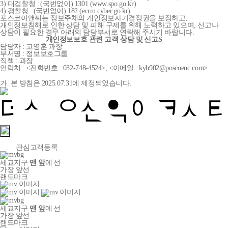
3) 대검찰청 : (국번없이) 1301 (www.spo.go.kr)
4) 경찰청 : (국번없이) 182 (ecrm.cyber.go.kr)
포스코이앤씨는 정보주체의 개인정보자기결정권을 보장하고,
개인정보침해로 인한 상담 및 피해 구제를 위해 노력하고 있으며, 신고나
상담이 필요한 경우 아래의 담당부서로 연락해 주시기 바랍니다.
개인정보보호 관련 고객 상담 및 신고S
담당자 : 고영훈 과장
부서명 : 정보보호그룹
직책 : 과장
연락처 : <전화번호 : 032-748-4524>, <이메일 : kyh902@poscoenc.com>
가. 본 방침은 2025.07.31에 제정되었습니다.
관심고객등록
세교지구
맨 앞
에 선
가장 앞선
랜드마크
세교지구
맨 앞
에 선
가장 앞선
랜드마크