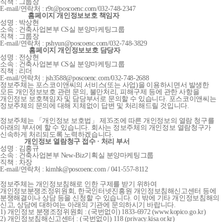
직책 : 그룹장
E-mail/연락처 : r9t@poscoenc.com/032-748-2347
홈페이지 개인정보보호 책임자
성명 : 박상현
소속 : 건축사업본부 CS실 분양마케팅그룹
직책 : 그룹장
E-mail/연락처 : pshyun@poscoenc.com/032-748-3829
홈페이지 개인정보보호 담당자
성명 : 전상현
소속 : 건축사업본부 CS실 분양마케팅그룹
직책 : 리더
E-mail/연락처 : jsh3588@poscoenc.com/032-748-2688
정보주체는 포스코이앤씨의 서비스(또는 사업)을 이용하시면서 발생한
모든 개인정보보호 관련 문의, 불만처리, 피해구제 등에 관한 사항을
개인정보 보호책임자 및 담당부서로 문의할 수 있습니다. 포스코이앤씨는
정보주체의 문의에 대해 지체없이 답변 및 처리해드릴 것입니다.
정보주체는 「개인정보 보호법」 제35조에 따른 개인정보의 열람 청구를
아래의 부서에 할 수 있습니다. 회사는 정보주체의 개인정보 열람청구가
신속하게 처리되도록 노력하겠습니다.
개인정보 열람청구 접수 · 처리 부서
성명 : 김홍규
소속 : 건축사업본부 New-Biz기획실 분양마케팅그룹
직책 : 차장
E-mail/연락처 : kimhk@poscoenc.com / 041-557-8112
정보주체는 개인정보침해로 인한 구제를 받기 위하여
개인정보분쟁조정위원회, 한국인터넷진흥원 개인정보침해신고센터 등에
분쟁해결이나 상담 등을 신청할 수 있습니다. 이 밖에 기타 개인정보침해의
신고, 상담에 대하여는 아래의 기관에 문의하시기 바랍니다.
1) 개인정보 분쟁조정위원회 : (국번없이) 1833-6972 (www.kopico.go.kr)
2) 개인정보침해신고센터 : (국번없이) 118 (privacy.kisa.or.kr)