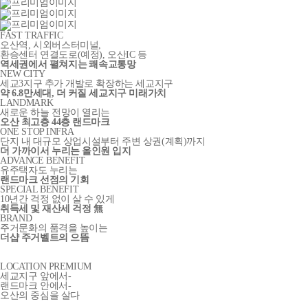
FAST TRAFFIC
오산역, 시외버스터미널,
환승센터 연결도로
(예정)
, 오산IC 등
역세권에서 펼쳐지는 쾌속교통망
NEW CITY
세교3지구 추가 개발로 확장하는 세교지구
약 6.8만세대, 더 커질 세교지구 미래가치
LANDMARK
새로운 하늘 전망이 열리는
오산 최고층 44층 랜드마크
ONE STOP INFRA
단지 내 대규모 상업시설부터 주변 상권(계획)까지
더 가까이서 누리는 올인원 입지
ADVANCE BENEFIT
유주택자도 누리는
랜드마크 선점의 기회
SPECIAL BENEFIT
10년간 걱정 없이 살 수 있게
취득세 및 재산세 걱정 無
BRAND
주거문화의 품격을 높이는
더샵 주거벨트의 으뜸
LOCATION PREMIUM
세교지구 앞에서-
랜드마크 안에서-
오산의 중심을 살다