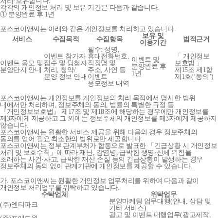
처리·보유합니다.
각각의 개인정보 처리 및 보유 기간은 다음과 같습니다.
① 분양완료 후 1년
포스코이앤씨는 아래와 같은 개인정보를 처리하고 있습니다.
보유 및
서비스
수집목적
수집항목
법적근거
이용기간
필수: 성명,
이벤트 참가자
휴대전화번호,
「 개인정보
이벤트 및
이벤트 응모 및
접수 및 당첨자
직장명 및
보호법 」
분양완료 후
분양단지 안내
처리, 청약/
주소, 사연 등
제15조 제1항
1년
분양 정보 안내
이벤트
제1호(‘동의’)
응모정보 내역
포스코이앤씨는 개인정보를 개인정보의 처리 목적에서 명시한 범위
내에서만 처리하며, 정보주체의 동의, 법률의 특별한 규정 등
『개인정보보호법』 제17조 및 제18조에 해당하는 경우에만 개인정보를
제3자에게 제공하고 그 외에는 정보주체의 개인정보를 제3자에게 제공하지
않습니다.
포스코이앤씨는 원활한 서비스 제공을 위해 다음의 경우 정보주체의
동의를 얻어 필요 최소한의 범위로만 제공합니다.
포스코이앤씨는 정부 관계부처가 합동으로 발표한 「긴급상황 시 개인정보
처리 및 보호수칙」에 따라 재난, 감염병, 급박한 생명·신체 위험을
초래하는 사건·사고, 급박한 재산 손실 등의 긴급상황이 발생하는 경우
정보주체의 동의 없이 관계기관에 개인정보를 제공할 수 있습니다.
가. 포스코이앤씨는 원활한 개인정보 업무처리를 위하여 다음과 같이
개인정보 처리업무를 위탁하고 있습니다.
수탁업체
위탁업무
분양마케팅 업무대행(안내, 상담 및
(주)엔티파크
기타 서비스)
광고 및 이벤트 대행업무(광고제작,