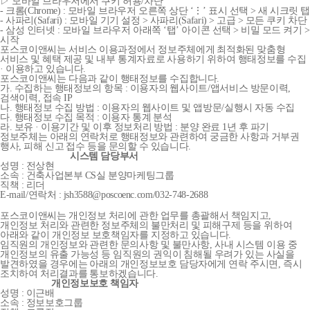
▷ 모바일 브라우저에서 쿠키 허용/차단
- 크롬(Chrome) : 모바일 브라우저 오른쪽 상단 ‘⋮’ 표시 선택 > 새 시크릿 탭
- 사파리(Safari) : 모바일 기기 설정 > 사파리(Safari) > 고급 > 모든 쿠키 차단
- 삼성 인터넷 : 모바일 브라우저 아래쪽 ‘탭’ 아이콘 선택 > 비밀 모드 켜기 >
시작
포스코이앤씨는 서비스 이용과정에서 정보주체에게 최적화된 맞춤형
서비스 및 혜택 제공 및 내부 통계자료로 사용하기 위하여 행태정보를 수집
· 이용하고 있습니다.
포스코이앤씨는 다음과 같이 행태정보를 수집합니다.
가. 수집하는 행태정보의 항목 : 이용자의 웹사이트/앱서비스 방문이력,
검색이력, 접속 IP
나. 행태정보 수집 방법 : 이용자의 웹사이트 및 앱방문/실행시 자동 수집
다. 행태정보 수집 목적 : 이용자 통계 분석
라. 보유 · 이용기간 및 이후 정보처리 방법 : 분양 완료 1년 후 파기
정보주체는 아래의 연락처로 행태정보와 관련하여 궁금한 사항과 거부권
행사, 피해 신고 접수 등을 문의할 수 있습니다.
시스템 담당부서
성명 : 전상현
소속 : 건축사업본부 CS실 분양마케팅그룹
직책 : 리더
E-mail/연락처 : jsh3588@poscoenc.com/032-748-2688
포스코이앤씨는 개인정보 처리에 관한 업무를 총괄해서 책임지고,
개인정보 처리와 관련한 정보주체의 불만처리 및 피해구제 등을 위하여
아래와 같이 개인정보 보호책임자를 지정하고 있습니다.
임직원의 개인정보와 관련한 문의사항 및 불만사항, 사내 시스템 이용 중
개인정보의 유출 가능성 등 임직원의 권익이 침해될 우려가 있는 사실을
발견하였을 경우에는 아래의 개인정보보호 담당자에게 연락 주시면, 즉시
조치하여 처리결과를 통보하겠습니다.
개인정보보호 책임자
성명 : 이근배
소속 : 정보보호그룹