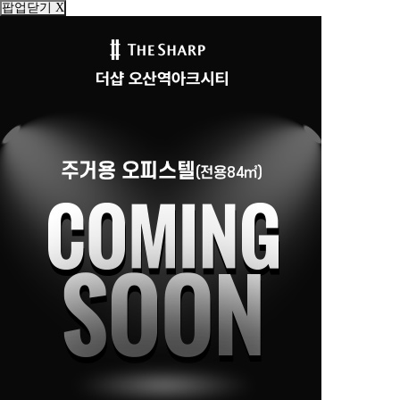
팝업닫기 X