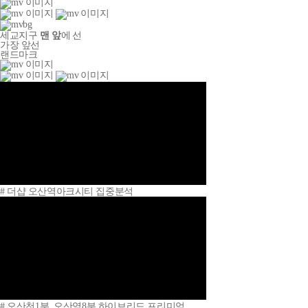
세교지구
맨 앞
에 선
가장 앞선
랜드마크
# 더샵 오산역아크시티 집중분석
# 오산천1분, 오산역8분 하이브리드 프리미엄