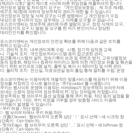
(제2023-12호)” 별지 제11호 서식에 따른 위임장을 제출하셔야 합니다.
개인정보 열람 및 처리정지 요구는 『개인정보보호법』 제 35조 제4항,
제37조 제2항에 의하여 정보주체의 권리가 제한 될 수 있습니다.
개인정보의 정정 및 삭제 요구는 다른 법령에서 그 개인정보가 수집
대상으로 명시되어 있는 경우에는 그 삭제를 요구할 수 없습니다.
포스코이앤씨는 정보주체 권리에 따른 열람의 요구, 정정·삭제의 요구,
처리정지의 요구 시 열람 등 요구를 한 자가 본인이거나 정당한
대리인인지를 확인합니다.
포스코이앤씨는 개인정보의 안전성 확보를 위해 다음과 같은 조치를
취하고 있습니다.
가. 관리적 조치 : 내부관리계획 수립 · 시행, 정기적 임직원 교육
나. 기술적 조치 : 개인정보처리시스템 등의 접근권한 관리,
접근통제시스템의 설치, 접속기록의 보관 및 위변조 방지, 고유식별정보
등의 암호화, 해킹이나 컴퓨터 바이러스 등에 의한 개인정보 유출 및 훼손을
막기 위한 보안프로그램 설치, 출력 및 복사 시 워터마킹 및 이력 관리
다. 물리적 조치 : 전산실, 자료보관실 등의 출입 통제 절차를 수립, 운영
포스코이앤씨는 이용자에게 개별적인 맞춤서비스를 제공하기 위해 이용
정보를 저장하고 수시로 불러오는 ‘쿠키(cookie)’를 사용합니다.
쿠키는 웹사이트 운영에 이용되는 서버(http)가 정보주체의 브라우저에
보내는 소량의 정보이며 정보주체의 PC 또는 모바일에 저장됩니다.
정보주체는 웹 브라우저 옵션 설정을 통해 쿠키 허용, 차단 등의 설정을 할
수 있습니다. 다만, 쿠키 저장을 거부할 경우 맞춤형 서비스 이용에
어려움이 발생할 수 있습니다.
<쿠키 허용 / 차단 방법>
▷ 웹 브라우저에서 쿠키 허용/차단
- 크롬(Chrome) : 웹브라우저 오른쪽 상단 ‘⋮’ 표시 선택 > 새 시크릿 창
(단축키 : Ctrl+Shift+N)
- 엣지(Edge) : 웹 브라우저 오른쪽 상단 ‘…’ 표시 선택 > 새 InPrivate 창
(단축키 : Ctrl+Shift+N)