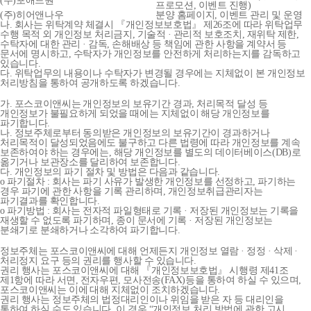
(주)포애드원
프로모션, 이벤트 진행)
(주)히어앤나우
분양 홈페이지, 이벤트 관리 및 운영
나. 회사는 위탁계약 체결시 『개인정보보호법』 제26조에 따라 위탁업무
수행 목적 외 개인정보 처리금지, 기술적 · 관리적 보호조치, 재위탁 제한,
수탁자에 대한 관리 · 감독, 손해배상 등 책임에 관한 사항을 계약서 등
문서에 명시하고, 수탁자가 개인정보를 안전하게 처리하는지를 감독하고
있습니다.
다. 위탁업무의 내용이나 수탁자가 변경될 경우에는 지체없이 본 개인정보
처리방침을 통하여 공개하도록 하겠습니다.
가. 포스코이앤씨는 개인정보의 보유기간 경과, 처리목적 달성 등
개인정보가 불필요하게 되었을 때에는 지체없이 해당 개인정보를
파기합니다.
나. 정보주체로부터 동의받은 개인정보의 보유기간이 경과하거나
처리목적이 달성되었음에도 불구하고 다른 법령에 따라 개인정보를 계속
보존하여야 하는 경우에는, 해당 개인정보를 별도의 데이터베이스(DB)로
옮기거나 보관장소를 달리하여 보존합니다.
다. 개인정보의 파기 절차 및 방법은 다음과 같습니다.
o 파기절차 : 회사는 파기 사유가 발생한 개인정보를 선정하고, 파기하는
경우 파기에 관한 사항을 기록 관리하며, 개인정보취급관리자는
파기결과를 확인합니다.
o 파기방법 : 회사는 전자적 파일형태로 기록 · 저장된 개인정보는 기록을
재생할 수 없도록 파기하며, 종이 문서에 기록 · 저장된 개인정보는
분쇄기로 분쇄하거나 소각하여 파기합니다.
정보주체는 포스코이앤씨에 대해 언제든지 개인정보 열람 · 정정 · 삭제 ·
처리정지 요구 등의 권리를 행사할 수 있습니다.
권리 행사는 포스코이앤씨에 대해 『개인정보보호법』 시행령 제41조
제1항에 따라 서면, 전자우편, 모사전송(FAX)등을 통하여 하실 수 있으며,
포스코이앤씨는 이에 대해 지체없이 조치하겠습니다.
권리 행사는 정보주체의 법정대리인이나 위임을 받은 자 등 대리인을
통하여 하실 수도 있습니다. 이 경우 “개인정보 처리 방법에 관한 고시