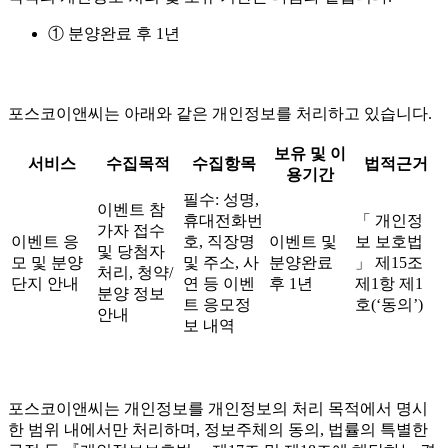
① 분양완료 후 1년
포스코이앤씨는 아래와 같은 개인정보를 처리하고 있습니다.
보유 및 이
서비스
수집목적
수집항목
법적근거
용기간
필수: 성명,
이벤트 참
휴대전화번
「 개인정
가자 접수
이벤트 응
호, 직장명
이벤트 및
보 보호법
및 당첨자
모 및 분양
및 주소, 사
분양완료
」 제15조
처리, 청약/
단지 안내
연 등 이벤
후 1년
제1항 제1
분양 정보
트 응모정
호(‘동의’)
안내
보 내역
포스코이앤씨는 개인정보를 개인정보의 처리 목적에서 명시
한 범위 내에서만 처리하며, 정보주체의 동의, 법률의 특별한