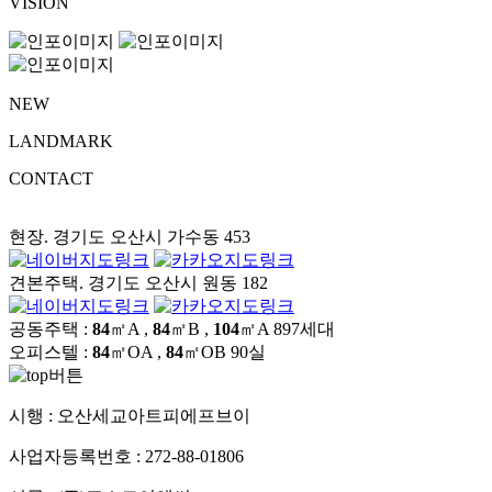
VISION
NEW
LANDMARK
CONTACT
현장. 경기도 오산시 가수동 453
견본주택. 경기도 오산시 원동 182
공동주택 :
84
㎡A ,
84
㎡B ,
104
㎡A
897세대
오피스텔 :
84
㎡OA ,
84
㎡OB
90실
시행 :
오산세교아트피에프브이
사업자등록번호 :
272-88-01806