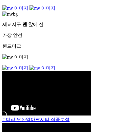
세교지구
맨 앞
에 선
가장 앞선
랜드마크
# 더샵 오산역아크시티 집중분석