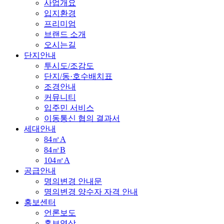
사업개요
입지환경
프리미엄
브랜드 소개
오시는길
단지안내
투시도/조감도
단지/동·호수배치표
조경안내
커뮤니티
입주민 서비스
이동통신 협의 결과서
세대안내
84㎡A
84㎡B
104㎡A
공급안내
명의변경 안내문
명의변경 양수자 자격 안내
홍보센터
언론보도
홍보영상