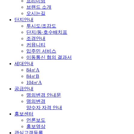
프리미엄
브랜드 소개
오시는길
단지안내
투시도/조감도
단지/동·호수배치표
조경안내
커뮤니티
입주민 서비스
이동통신 협의 결과서
세대안내
84㎡A
84㎡B
104㎡A
공급안내
명의변경 안내문
명의변경
양수자 자격 안내
홍보센터
언론보도
홍보영상
관심고객등록