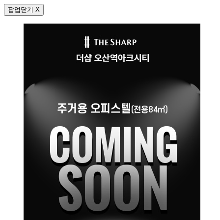
팝업닫기 X