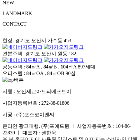
NEW
LANDMARK
CONTACT
현장. 경기도 오산시 가수동 453
견본주택. 경기도 오산시 원동 182
공동주택 :
84
㎡A ,
84
㎡B ,
104
㎡A
897세대
오피스텔 :
84
㎡OA ,
84
㎡OB
90실
시행 :
오산세교아트피에프브이
사업자등록번호 :
272-88-01806
시공 :
(주)포스코이앤씨
온라인 광고대행. (주)포애드원 ㅣ 사업자등록번호 : 104-86-
22839 ㅣ 대표자 : 권한욱
※ 본 홈페이지에 사용된 일러스트 및 이미지는 소비자의 이해