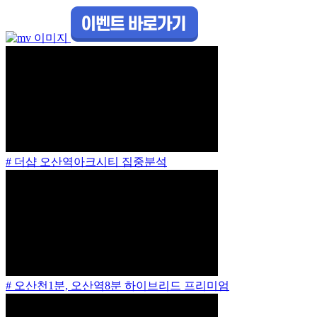
# 더샵 오산역아크시티 집중분석
# 오산천1분, 오산역8분 하이브리드 프리미엄