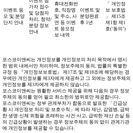
이벤트 참
휴대전화번
「 개인정
가자 접수
이벤트 응
호, 직장명
이벤트 및
보 보호법
및 당첨자
모 및 분양
및 주소, 사
분양완료
」 제15조
처리, 청약/
단지 안내
연 등 이벤
후 1년
제1항 제1
분양 정보
트 응모정
호(‘동의’)
안내
보 내역
포스코이앤씨는 개인정보를 개인정보의 처리 목적에서 명시
한 범위 내에서만 처리하며, 정보주체의 동의, 법률의 특별한
규정 등 『개인정보보호법』 제17조 및 제18조에 해당하는 경
우에만 개인정보를 제3자에게 제공하고 그 외에는 정보주체의
개인정보를 제3자에게 제공하지 않습니다.
포스코이앤씨는 원활한 서비스 제공을 위해 다음의 경우 정보
주체의 동의를 얻어 필요 최소한의 범위로만 제공합니다.
포스코이앤씨는 정부 관계부처가 합동으로 발표한 「긴급상
황 시 개인정보 처리 및 보호수칙」에 따라 재난, 감염병, 급박
한 생명·신체 위험을 초래하는 사건·사고, 급박한 재산 손실 등
의 긴급상황이 발생하는 경우 정보주체의 동의 없이 관계기관
에 개인정보를 제공할 수 있습니다.