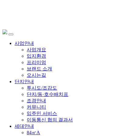
사업안내
사업개요
입지환경
프리미엄
브랜드 소개
오시는길
단지안내
투시도/조감도
단지/동·호수배치표
조경안내
커뮤니티
입주민 서비스
이동통신 협의 결과서
세대안내
84㎡A